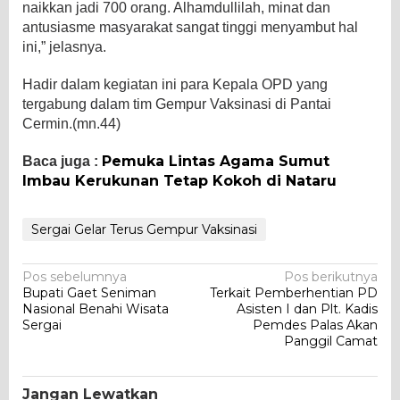
naikkan jadi 700 orang. Alhamdullilah, minat dan
antusiasme masyarakat sangat tinggi menyambut hal
ini,” jelasnya.
Hadir dalam kegiatan ini para Kepala OPD yang
tergabung dalam tim Gempur Vaksinasi di Pantai
Cermin.(mn.44)
Pemuka Lintas Agama Sumut
Baca juga :
Imbau Kerukunan Tetap Kokoh di Nataru
Sergai Gelar Terus Gempur Vaksinasi
Navigasi
Pos sebelumnya
Pos berikutnya
Bupati Gaet Seniman
Terkait Pemberhentian PD
pos
Nasional Benahi Wisata
Asisten I dan Plt. Kadis
Sergai
Pemdes Palas Akan
Panggil Camat
Jangan Lewatkan