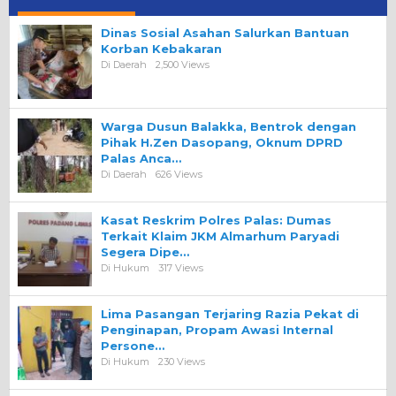
Dinas Sosial Asahan Salurkan Bantuan
Korban Kebakaran
Di Daerah
2,500 Views
Warga Dusun Balakka, Bentrok dengan
Pihak H.Zen Dasopang, Oknum DPRD
Palas Anca…
Di Daerah
626 Views
Kasat Reskrim Polres Palas: Dumas
Terkait Klaim JKM Almarhum Paryadi
Segera Dipe…
Di Hukum
317 Views
Lima Pasangan Terjaring Razia Pekat di
Penginapan, Propam Awasi Internal
Persone…
Di Hukum
230 Views