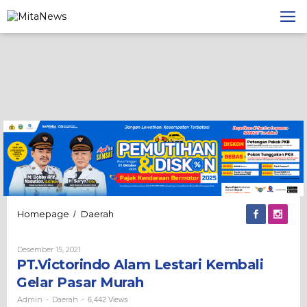
Lewati
ke
konten
PT.Victorindo
Homepage
Daerah
/
Alam
Lestari
Oleh
Desember 15, 2021
Kembali
Admin
PT.Victorindo Alam Lestari Kembali
Gelar
Pasar
Gelar Pasar Murah
Murah
Admin
Daerah
-
-
6,442 Views