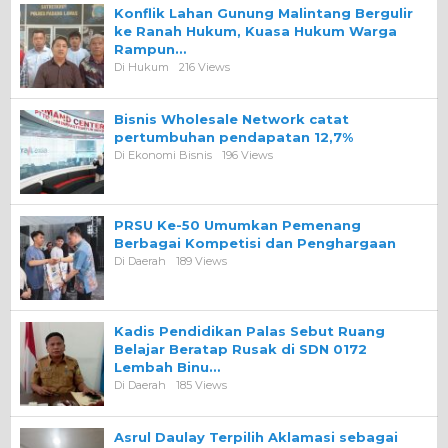
Konflik Lahan Gunung Malintang Bergulir
ke Ranah Hukum, Kuasa Hukum Warga
Rampun…
Di Hukum
216 Views
Bisnis Wholesale Network catat
pertumbuhan pendapatan 12,7%
Di Ekonomi Bisnis
196 Views
PRSU Ke-50 Umumkan Pemenang
Berbagai Kompetisi dan Penghargaan
Di Daerah
189 Views
Kadis Pendidikan Palas Sebut Ruang
Belajar Beratap Rusak di SDN 0172
Lembah Binu…
Di Daerah
185 Views
Asrul Daulay Terpilih Aklamasi sebagai