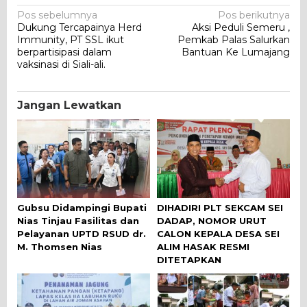
Navigasi
Pos sebelumnya
Pos berikutnya
Dukung Tercapainya Herd
Aksi Peduli Semeru ,
pos
Immunity, PT SSL ikut
Pemkab Palas Salurkan
berpartisipasi dalam
Bantuan Ke Lumajang
vaksinasi di Siali-ali.
Jangan Lewatkan
Gubsu Didampingi Bupati
DIHADIRI PLT SEKCAM SEI
Nias Tinjau Fasilitas dan
DADAP, NOMOR URUT
Pelayanan UPTD RSUD dr.
CALON KEPALA DESA SEI
M. Thomsen Nias
ALIM HASAK RESMI
DITETAPKAN