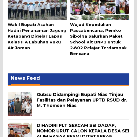
Wakil Bupati Asahan
Wujud Kepedulian
Hadiri Penanaman Jagung
Pascabencana, Pemko
Ketapang Digelar Lapas
Sibolga Salurkan Paket
Kelas II A Labuhan Ruku
School Kit BNPB untuk
Air Joman
2.802 Pelajar Terdampak
Bencana
News Feed
Gubsu Didampingi Bupati Nias Tinjau
Fasilitas dan Pelayanan UPTD RSUD dr.
M. Thomsen Nias
DIHADIRI PLT SEKCAM SEI DADAP,
NOMOR URUT CALON KEPALA DESA SEI
ALIM HASAK RESMI DITETAPKAN