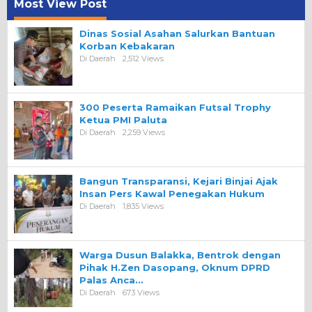
Most View Post
Dinas Sosial Asahan Salurkan Bantuan
Korban Kebakaran
Di Daerah
2,512 Views
300 Peserta Ramaikan Futsal Trophy
Ketua PMI Paluta
Di Daerah
2,259 Views
Bangun Transparansi, Kejari Binjai Ajak
Insan Pers Kawal Penegakan Hukum
Di Daerah
1,835 Views
Warga Dusun Balakka, Bentrok dengan
Pihak H.Zen Dasopang, Oknum DPRD
Palas Anca…
Di Daerah
673 Views