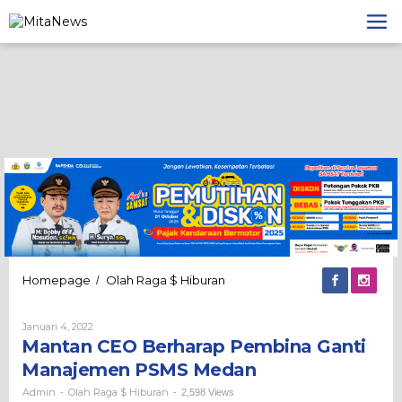
Lewati
ke
konten
Mantan
Homepage
Olah Raga $ Hiburan
/
CEO
Berharap
Oleh
Januari 4, 2022
Pembina
Admin
Mantan CEO Berharap Pembina Ganti
Ganti
Manajemen
Manajemen PSMS Medan
PSMS
Medan
Admin
Olah Raga $ Hiburan
-
-
2,598 Views