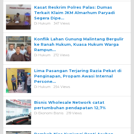
Kasat Reskrim Polres Palas: Dumas
Terkait Klaim JKM Almarhum Paryadi
Segera Dipe…
Di Hukum
347 Views
Konflik Lahan Gunung Malintang Bergulir
ke Ranah Hukum, Kuasa Hukum Warga
Rampun…
Di Hukum
272 Views
Lima Pasangan Terjaring Razia Pekat di
Penginapan, Propam Awasi Internal
Persone…
Di Hukum
254 Views
Bisnis Wholesale Network catat
pertumbuhan pendapatan 12,7%
Di Ekonomi Bisnis
219 Views