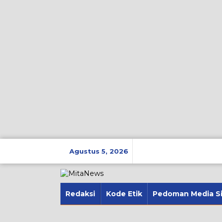
Lewati
ke
Agustus 5, 2026
konten
Redaksi
Kode Etik
Pedoman Media S