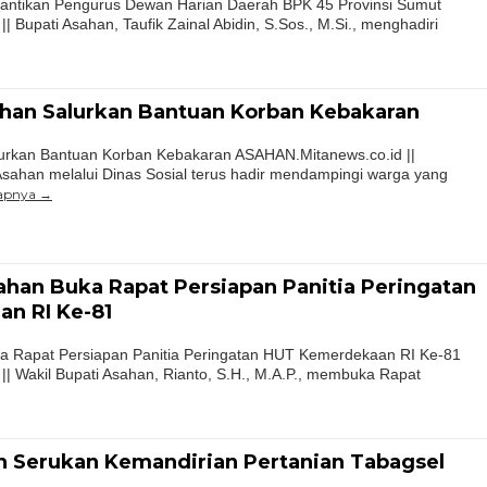
elantikan Pengurus Dewan Harian Daerah BPK 45 Provinsi Sumut
 Bupati Asahan, Taufik Zainal Abidin, S.Sos., M.Si., menghadiri
ahan Salurkan Bantuan Korban Kebakaran
lurkan Bantuan Korban Kebakaran ASAHAN.Mitanews.co.id ||
sahan melalui Dinas Sosial terus hadir mendampingi warga yang
apnya
ahan Buka Rapat Persiapan Panitia Peringatan
n RI Ke-81
ka Rapat Persiapan Panitia Peringatan HUT Kemerdekaan RI Ke-81
| Wakil Bupati Asahan, Rianto, S.H., M.A.P., membuka Rapat
n Serukan Kemandirian Pertanian Tabagsel