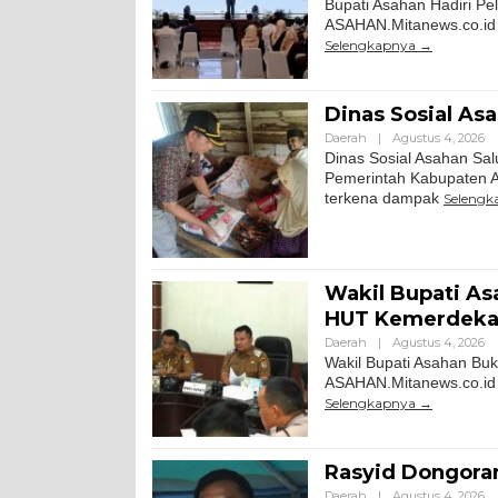
Bupati Asahan Hadiri P
ASAHAN.Mitanews.co.id ||
Selengkapnya
Dinas Sosial As
Daerah
|
Agustus 4, 2026
Dinas Sosial Asahan Sa
Pemerintah Kabupaten A
terkena dampak
Selengk
Wakil Bupati As
HUT Kemerdekaa
Daerah
|
Agustus 4, 2026
Wakil Bupati Asahan Bu
ASAHAN.Mitanews.co.id |
Selengkapnya
Rasyid Dongora
Daerah
|
Agustus 4, 2026