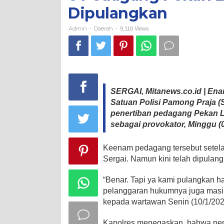
Ditahan
Dipulangkan
Dipulangkan
Admin
Daerah
-
-
9,110 Views
SERGAI, Mitanews.co.id | E
Satuan Polisi Pamong Praja (
penertiban pedagang Pekan L
sebagai provokator, Minggu (0
Keenam pedagang tersebut setela
Sergai. Namun kini telah dipula
“Benar. Tapi ya kami pulangkan 
pelanggaran hukumnya juga masih 
kepada wartawan Senin (10/1/202
Kapolres menegaskan, bahwa pene