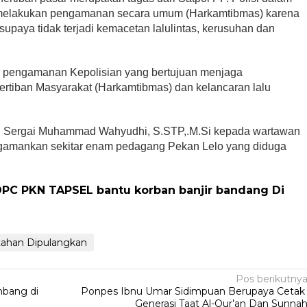
a melakukan pengamanan secara umum (Harkamtibmas) karena
supaya tidak terjadi kemacetan lalulintas, kerusuhan dan
an pengamanan Kepolisian yang bertujuan menjaga
tiban Masyarakat (Harkamtibmas) dan kelancaran lalu
PP Sergai Muhammad Wahyudhi, S.STP,.M.Si kepada wartawan
amankan sekitar enam pedagang Pekan Lelo yang diduga
DPC PKN TAPSEL bantu korban banjir bandang Di
tahan Dipulangkan
Pos berikutny
bang di
Ponpes Ibnu Umar Sidimpuan Berupaya Ceta
Generasi Taat Al-Qur’an Dan Sunna