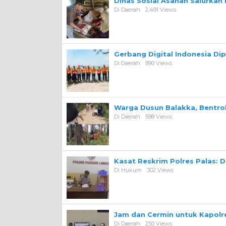
Dinas Sosial Asahan Salurka
Di Daerah
2,491 Views
Gerbang Digital Indonesia Di
Di Daerah
990 Views
Warga Dusun Balakka, Bentr
Di Daerah
598 Views
Kasat Reskrim Polres Palas: 
Di Hukum
302 Views
Jam dan Cermin untuk Kapolre
Di Daerah
250 Views