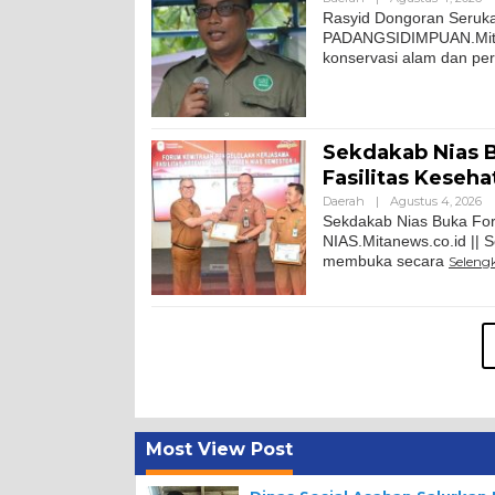
Rasyid Dongoran Seruka
PADANGSIDIMPUAN.Mitanew
konservasi alam dan per
Sekdakab Nias 
Fasilitas Keseha
Daerah
|
Agustus 4, 2026
Sekdakab Nias Buka For
NIAS.Mitanews.co.id || 
membuka secara
Seleng
Most View Post