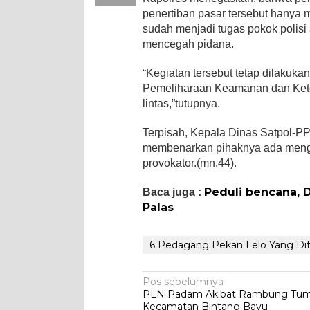
penertiban pasar tersebut hany
sudah menjadi tugas pokok polisi 
mencegah pidana.
“Kegiatan tersebut tetap dilakuk
Pemeliharaan Keamanan dan Keter
lintas,”tutupnya.
Terpisah, Kepala Dinas Satpol-
membenarkan pihaknya ada meng
provokator.(mn.44).
Peduli bencana, 
Baca juga :
Palas
6 Pedagang Pekan Lelo Yang Di
Navigasi
Pos sebelumnya
PLN Padam Akibat Rambung Tum
pos
Kecamatan Bintang Bayu