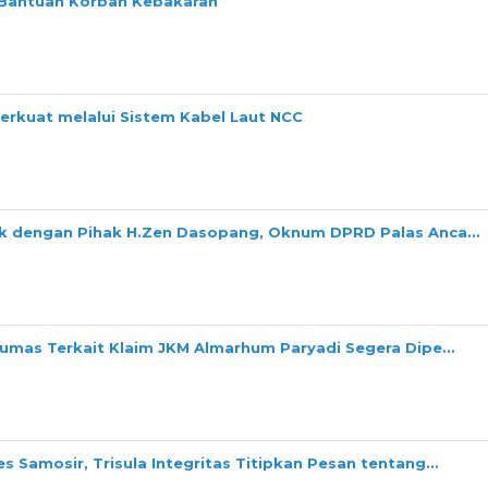
n Bantuan Korban Kebakaran
perkuat melalui Sistem Kabel Laut NCC
ok dengan Pihak H.Zen Dasopang, Oknum DPRD Palas Anca…
Dumas Terkait Klaim JKM Almarhum Paryadi Segera Dipe…
s Samosir, Trisula Integritas Titipkan Pesan tentang…