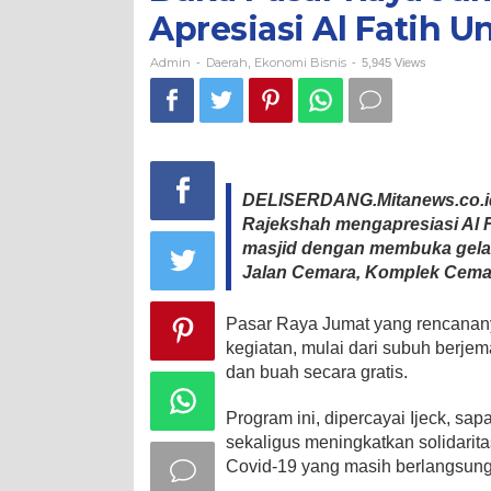
Musa
Apresiasi Al Fatih U
Rajekshah
Apresiasi
Al
Admin
Daerah
Ekonomi Bisnis
-
,
-
5,945 Views
Fatih
United
DELISERDANG.Mitanews.co.id
Rajekshah mengapresiasi Al 
masjid dengan membuka gelara
Jalan Cemara, Komplek Cemara
Pasar Raya Jumat yang rencananya 
kegiatan, mulai dari subuh berje
dan buah secara gratis.
Program ini, dipercayai Ijeck, s
sekaligus meningkatkan solidari
Covid-19 yang masih berlangsung 