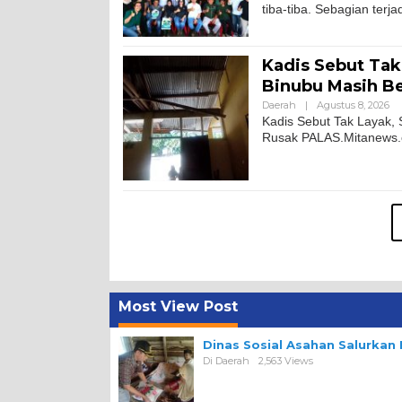
tiba-tiba. Sebagian terja
Kadis Sebut Tak
Binubu Masih Be
Daerah
|
Agustus 8, 2026
Kadis Sebut Tak Layak, 
Rusak PALAS.Mitanews.co
Most View Post
Dinas Sosial Asahan Salurka
Di Daerah
2,563 Views