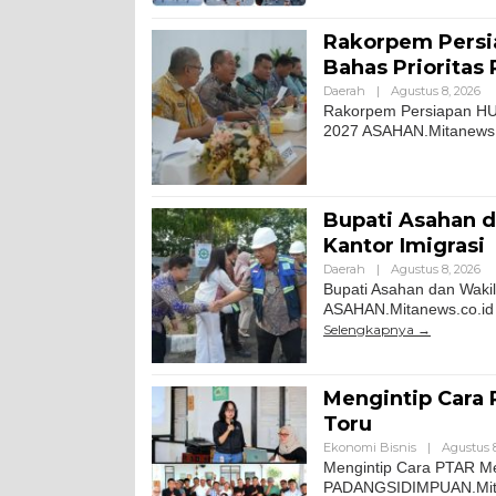
Rakorpem Persia
Bahas Prioritas
Daerah
|
Agustus 8, 2026
Rakorpem Persiapan HUT
2027 ASAHAN.Mitanews.co
Bupati Asahan d
Kantor Imigrasi
Daerah
|
Agustus 8, 2026
Bupati Asahan dan Wakil
ASAHAN.Mitanews.co.id ||
Selengkapnya
Mengintip Cara
Toru
Ekonomi Bisnis
|
Agustus 8
Mengintip Cara PTAR M
PADANGSIDIMPUAN.Mitane