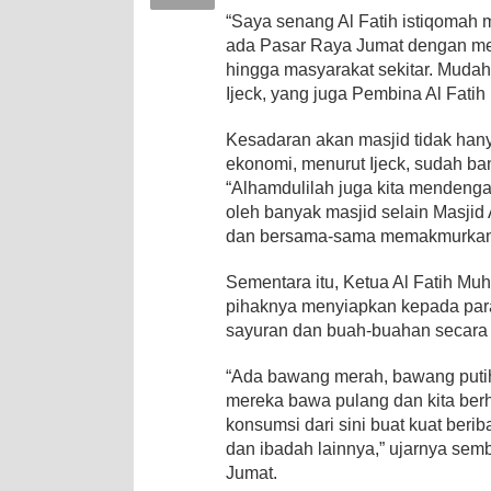
“Saya senang Al Fatih istiqomah
ada Pasar Raya Jumat dengan mem
hingga masyarakat sekitar. Mudah-
Ijeck, yang juga Pembina Al Fatih
Kesadaran akan masjid tidak hanya
ekonomi, menurut Ijeck, sudah b
“Alhamdulilah juga kita mendenga
oleh banyak masjid selain Masjid
dan bersama-sama memakmurkan u
Sementara itu, Ketua Al Fatih M
pihaknya menyiapkan kepada para
sayuran dan buah-buahan secara g
“Ada bawang merah, bawang putih,
mereka bawa pulang dan kita ber
konsumsi dari sini buat kuat beri
dan ibadah lainnya,” ujarnya semb
Jumat.