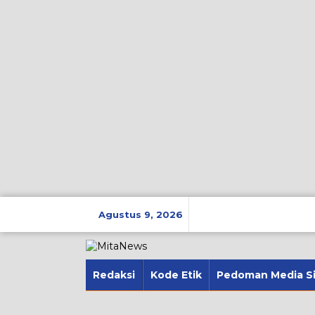
Lewati
ke
Agustus 9, 2026
konten
Redaksi
Kode Etik
Pedoman Media S