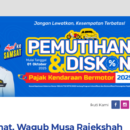
Ikuti Kami
mat, Wagub Musa Rajekshah