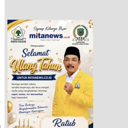
a
n
n
r