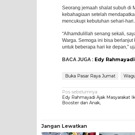
Seorang jemaah shalat subuh di M
kebahagiaan setelah mendapatkan
mencukupi kebutuhan sehari-hari.
“Alhamdulillah senang sekali, sa
Warga. Semoga ini bisa berlanju
untuk beberapa hari ke depan,” uj
Edy Rahmayadi 
BACA JUGA :
Buka Pasar Raya Jumat
Wagub
Navigasi
Pos sebelumnya
Edy Rahmayadi Ajak Masyarakat Iku
pos
Booster dan Anak,
Jangan Lewatkan