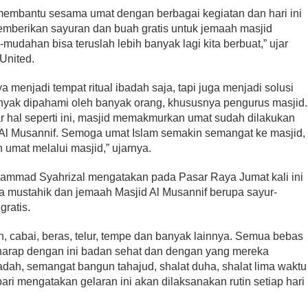
 membantu sesama umat dengan berbagai kegiatan dan hari ini
berikan sayuran dan buah gratis untuk jemaah masjid
mudahan bisa teruslah lebih banyak lagi kita berbuat,” ujar
 United.
 menjadi tempat ritual ibadah saja, tapi juga menjadi solusi
anyak dipahami oleh banyak orang, khususnya pengurus masjid.
r hal seperti ini, masjid memakmurkan umat sudah dilakukan
 Al Musannif. Semoga umat Islam semakin semangat ke masjid,
mat melalui masjid,” ujarnya.
uhammad Syahrizal mengatakan pada Pasar Raya Jumat kali ini
 mustahik dan jemaah Masjid Al Musannif berupa sayur-
ratis.
 cabai, beras, telur, tempe dan banyak lainnya. Semua bebas
harap dengan ini badan sehat dan dengan yang mereka
badah, semangat bangun tahajud, shalat duha, shalat lima waktu
ari mengatakan gelaran ini akan dilaksanakan rutin setiap hari