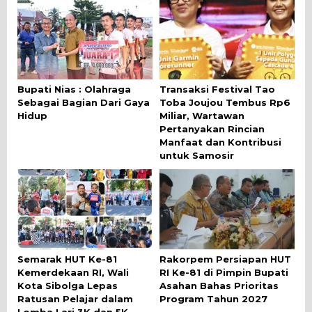
Bupati Nias : Olahraga
Transaksi Festival Tao
Sebagai Bagian Dari Gaya
Toba Joujou Tembus Rp6
Hidup
Miliar, Wartawan
Pertanyakan Rincian
Manfaat dan Kontribusi
untuk Samosir
Semarak HUT Ke-81
Rakorpem Persiapan HUT
Kemerdekaan RI, Wali
RI Ke-81 di Pimpin Bupati
Kota Sibolga Lepas
Asahan Bahas Prioritas
Ratusan Pelajar dalam
Program Tahun 2027
Lomba Lari 3K dan 5K