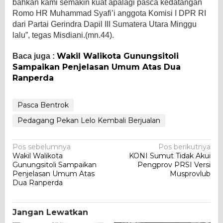
bahkan kami semakin kuat apalagi pasca kedatangan
Romo HR Muhammad Syafi’i anggota Komisi I DPR RI
dari Partai Gerindra Dapil III Sumatera Utara Minggu
lalu”, tegas Misdiani.(mn.44).
Wakil Walikota Gunungsitoli
Baca juga :
Sampaikan Penjelasan Umum Atas Dua
Ranperda
Pasca Bentrok
Pedagang Pekan Lelo Kembali Berjualan
Navigasi
Pos sebelumnya
Pos berikutnya
Wakil Walikota
KONI Sumut Tidak Akui
pos
Gunungsitoli Sampaikan
Pengprov PRSI Versi
Penjelasan Umum Atas
Musprovlub
Dua Ranperda
Jangan Lewatkan