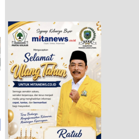
a
n
a