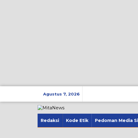
Lewati
ke
Agustus 7, 2026
konten
Redaksi
Kode Etik
Pedoman Media S