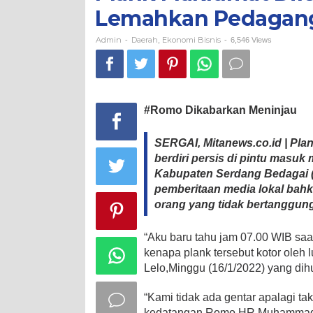
Pedagang
Lemahkan Pedagang
Lelo
Admin
Daerah
Ekonomi Bisnis
-
,
-
6,546 Views
#Romo Dikabarkan Meninjau
SERGAI, Mitanews.co.id | Pla
berdiri persis di pintu mas
Kabupaten Serdang Bedagai (
pemberitaan media lokal bahk
orang yang tidak bertanggung
“Aku baru tahu jam 07.00 WIB sa
kenapa plank tersebut kotor oleh 
Lelo,Minggu (16/1/2022) yang dih
“Kami tidak ada gentar apalagi ta
kedatangan Romo HR Muhammad Syaf