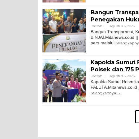
Bangun Transpara
Penegakan Hu
Daerah
|
Agustus 6, 2026
Bangun Transparansi, Ke
BINJAI.Mitanews.co.id ||
pers melalui
Selengkapn
Kapolda Sumut 
Polsek dan 175 P
Daerah
|
Agustus 6, 2026
Kapolda Sumut Resmikan
PALUTA.Mitanews.co.id 
Selengkapnya