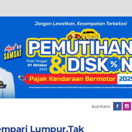
Ikuti Kami
empari Lumpur,Tak