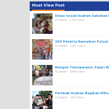
Most View Post
Dinas Sosial Asahan Salurka
Di Daerah
2,515 Views
300 Peserta Ramaikan Futsal
Di Daerah
2,267 Views
Bangun Transparansi, Kejari 
Di Daerah
1,848 Views
Pemkab Asahan Bagikan Ribua
Di Daerah
1,261 Views