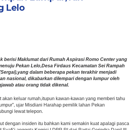
 Lelo
nk berisi Maklumat dari Rumah Aspirasi Romo Center yang
uk menuju Pekan Lelo,Desa Firdaus Kecamatan Sei Rampah
Sergai),yang dalam beberapa pekan terakhir menjadi
an nasional, dikabarkan dilempari dengan lumpur oleh
jawab atau orang tidak dikenal.
at akan keluar rumah,itupun kawan-kawan yang memberi tahu
lumpur”, ujar Misdiani Harahap pemilik lahan Pekan
ubungi lewat telepon.
kut dengan insiden itu bahkan kami semakin kuat apalagi pasca
i’i anggota Komisi I DPR RI dari Partai Gerindra Dapil III