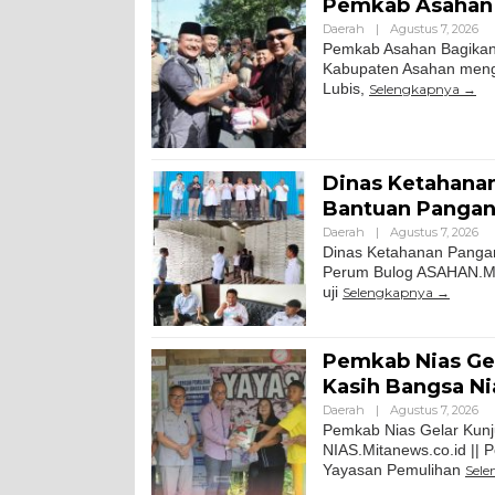
Pemkab Asahan 
Daerah
|
Agustus 7, 2026
Pemkab Asahan Bagikan 
Kabupaten Asahan meng
Lubis,
Selengkapnya
Dinas Ketahanan
Bantuan Pangan
Daerah
|
Agustus 7, 2026
Dinas Ketahanan Pangan
Perum Bulog ASAHAN.Mi
uji
Selengkapnya
Pemkab Nias Gel
Kasih Bangsa Ni
Daerah
|
Agustus 7, 2026
Pemkab Nias Gelar Kunj
NIAS.Mitanews.co.id || 
Yayasan Pemulihan
Sel