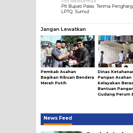
Navigasi
Pos sebelumnya
Plt Bupati Palas Terima Pengharg
pos
LPTQ Sumut
Jangan Lewatkan
Pemkab Asahan
Dinas Ketahana
Bagikan Ribuan Bendera
Pangan Asahan G
Merah Putih
Kelayakan Bera
Bantuan Pangan
Gudang Perum 
News Feed