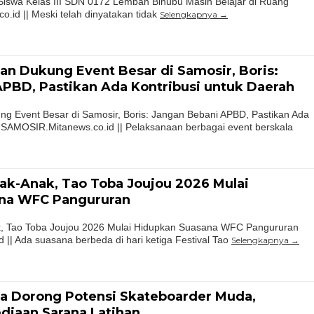
Siswa Kelas III SDN 0172 Lembah Binubu Masih Belajar di Ruang
.id || Meski telah dinyatakan tidak
Selengkapnya
n Dukung Event Besar di Samosir, Boris:
PBD, Pastikan Ada Kontribusi untuk Daerah
g Event Besar di Samosir, Boris: Jangan Bebani APBD, Pastikan Ada
 SAMOSIR.Mitanews.co.id || Pelaksanaan berbagai event berskala
ak-Anak, Tao Toba Joujou 2026 Mulai
na WFC Pangururan
k, Tao Toba Joujou 2026 Mulai Hidupkan Suasana WFC Pangururan
|| Ada suasana berbeda di hari ketiga Festival Tao
Selengkapnya
ga Dorong Potensi Skateboarder Muda,
diaan Sarana Latihan