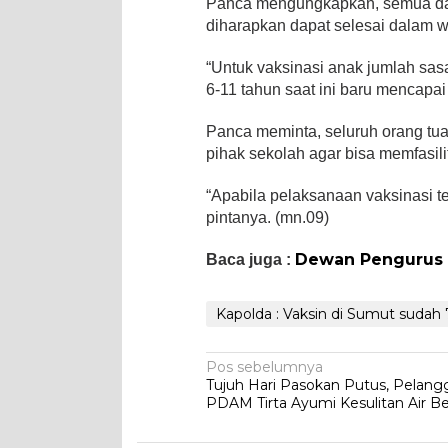
Panca mengungkapkan, semua dae
diharapkan dapat selesai dalam 
“Untuk vaksinasi anak jumlah sa
6-11 tahun saat ini baru mencapa
Panca meminta, seluruh orang tua
pihak sekolah agar bisa memfasil
“Apabila pelaksanaan vaksinasi te
pintanya. (mn.09)
Dewan Pengurus 
Baca juga :
Kapolda : Vaksin di Sumut sudah
Navigasi
Pos sebelumnya
Tujuh Hari Pasokan Putus, Pelan
pos
PDAM Tirta Ayumi Kesulitan Air Be