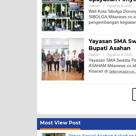
Daerah
|
Agustus 8, 2026
Wali Kota Sibolga Doro
SIBOLGA.Mitanews.co.id
pengembangan kegiatan 
Yayasan SMA Sw
Bupati Asahan
Daerah
|
Agustus 8, 2026
Yayasan SMA Swasta Pan
ASAHAM.Mitanews.co.id
Kisaran di
Selengkapnya
Most View Post
Dinas Sosial Asahan Salurka