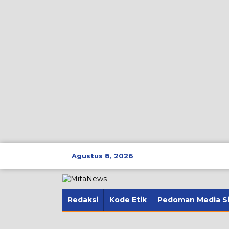
Lewati
ke
Agustus 8, 2026
konten
Redaksi
Kode Etik
Pedoman Media S