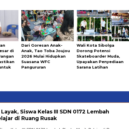
ran
Dari Goresan Anak-
Wali Kota Sibolga
esar di
Anak, Tao Toba Joujou
Dorong Potensi
 Jangan
2026 Mulai Hidupkan
Skateboarder Muda,
astikan
Suasana WFC
Upayakan Penyediaan
untuk
Pangururan
Sarana Latihan
 Layak, Siswa Kelas III SDN 0172 Lembah
lajar di Ruang Rusak