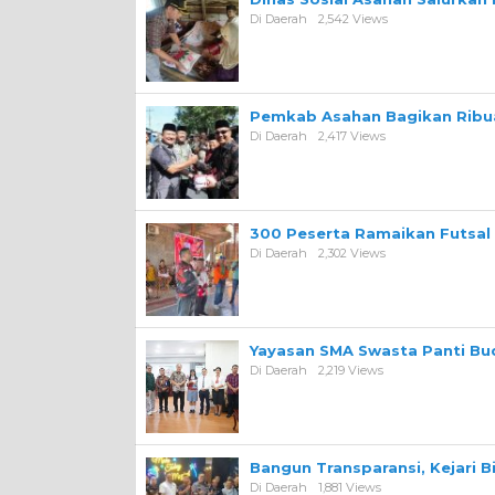
Di Daerah
2,542 Views
Pemkab Asahan Bagikan Ribua
Di Daerah
2,417 Views
300 Peserta Ramaikan Futsal
Di Daerah
2,302 Views
Yayasan SMA Swasta Panti Bu
Di Daerah
2,219 Views
Bangun Transparansi, Kejari 
Di Daerah
1,881 Views