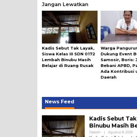
Jangan Lewatkan
Kadis Sebut Tak Layak,
Warga Panguru
Siswa Kelas III SDN 0172
Dukung Event B
Lembah Binubu Masih
Samosir, Boris:
Belajar di Ruang Rusak
Bebani APBD, P
Ada Kontribusi 
Daerah
News Feed
Kadis Sebut Tak
Binubu Masih Be
Daerah
|
Agustus 8, 2026