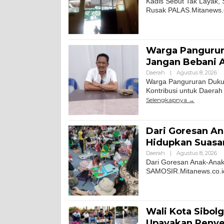
Kadis Sebut Tak Layak, 
Rusak PALAS.Mitanews.co
Warga Pangurura
Jangan Bebani A
Daerah
|
Agustus 8, 2026
Warga Pangururan Dukun
Kontribusi untuk Daerah
Selengkapnya
Dari Goresan An
Hidupkan Suasa
Daerah
|
Agustus 8, 2026
Dari Goresan Anak-Ana
SAMOSIR.Mitanews.co.id 
Wali Kota Sibol
Upayakan Penye