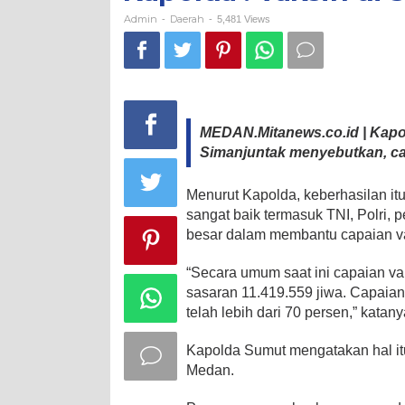
sudah
70
Admin
Daerah
-
-
5,481 Views
Persen
MEDAN.Mitanews.co.id | Kapol
Simanjuntak menyebutkan, cap
Menurut Kapolda, keberhasilan i
sangat baik termasuk TNI, Polri, p
besar dalam membantu capaian vak
“Secara umum saat ini capaian vak
sasaran 11.419.559 jiwa. Capaia
telah lebih dari 70 persen,” katan
Kapolda Sumut mengatakan hal itu
Medan.