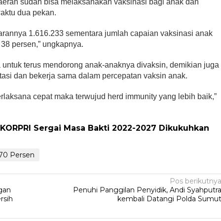
rah sudah bisa melaksanakan vaksinasi bagi anak dan
waktu dua pekan.
sarannya 1.616.233 sementara jumlah capaian vaksinasi anak
i 38 persen,” ungkapnya.
 untuk terus mendorong anak-anaknya divaksin, demikian juga
itasi dan bekerja sama dalam percepatan vaksin anak.
rlaksana cepat maka terwujud herd immunity yang lebih baik,”
KORPRI Sergai Masa Bakti 2022-2027 Dikukuhkan
 70 Persen
Pos berikutny
ggan
Penuhi Panggilan Penyidik, Andi Syahputr
rsih
kembali Datangi Polda Sumu