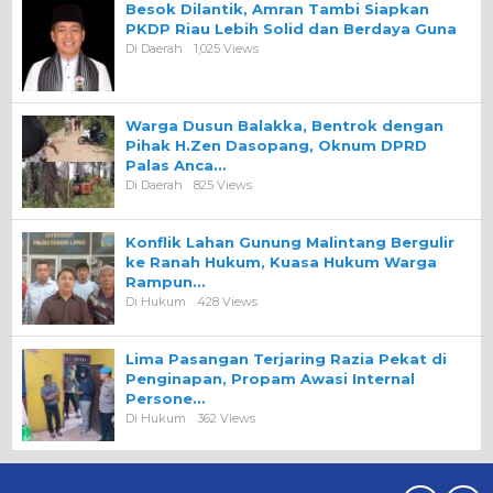
Besok Dilantik, Amran Tambi Siapkan
PKDP Riau Lebih Solid dan Berdaya Guna
Di Daerah
1,025 Views
Warga Dusun Balakka, Bentrok dengan
Pihak H.Zen Dasopang, Oknum DPRD
Palas Anca…
Di Daerah
825 Views
Konflik Lahan Gunung Malintang Bergulir
ke Ranah Hukum, Kuasa Hukum Warga
Rampun…
Di Hukum
428 Views
Lima Pasangan Terjaring Razia Pekat di
Penginapan, Propam Awasi Internal
Persone…
Di Hukum
362 Views