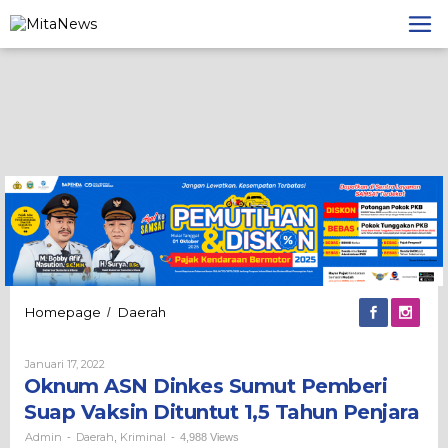
Lewati
ke
konten
Oknum
Homepage
Daerah
/
ASN
Dinkes
Oleh
Januari 17, 2022
Sumut
Admin
Oknum ASN Dinkes Sumut Pemberi
Pemberi
Suap
Suap Vaksin Dituntut 1,5 Tahun Penjara
Vaksin
Dituntut
Admin
Daerah
Kriminal
-
,
-
4,988 Views