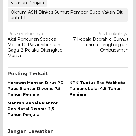
5 Tahun Penjara
Oknum ASN Dinkes Sumut Pemberi Suap Vaksin Dit
untut 1
Navigasi
Pos sebelumnya
Pos berikutnya
Aksi Pencurian Sepeda
7 Kepala Daerah di Sumut
pos
Motor Di Pasar Sibuhuan
Terima Penghargaan
Gagal 2 Pelaku Ditangkao
Ombudsman
Massa
Posting Terkait
Herowin Mantan Dirut PD
KPK Tuntut Eks Walikota
Paus Siantar Divonis 7,5
Tanjungbalai 4.5 Tahun
Tahun Penjara
Penjara
Mantan Kepala Kantor
Pos Natal Divonis 2,5
Tahun Penjara
Jangan Lewatkan