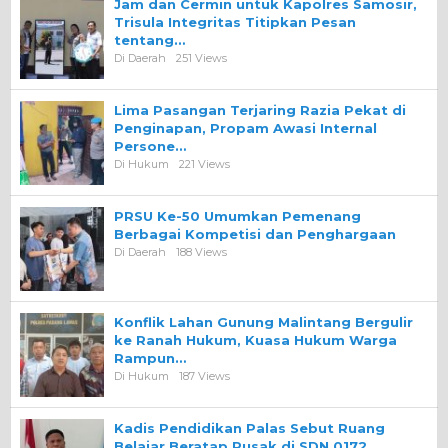
Jam dan Cermin untuk Kapolres Samosir,
Trisula Integritas Titipkan Pesan
tentang…
Di Daerah
251 Views
Lima Pasangan Terjaring Razia Pekat di
Penginapan, Propam Awasi Internal
Persone…
Di Hukum
221 Views
PRSU Ke-50 Umumkan Pemenang
Berbagai Kompetisi dan Penghargaan
Di Daerah
188 Views
Konflik Lahan Gunung Malintang Bergulir
ke Ranah Hukum, Kuasa Hukum Warga
Rampun…
Di Hukum
187 Views
Kadis Pendidikan Palas Sebut Ruang
Belajar Beratap Rusak di SDN 0172