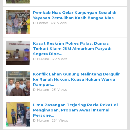
Pemkab Nias Gelar Kunjungan Sosial di
Yayasan Pemulihan Kasih Bangsa Nias
Di Daerah
658 Views
Kasat Reskrim Polres Palas: Dumas
Terkait Klaim JKM Almarhum Paryadi
Segera Dipe…
Di Hukum
353 Views
Konflik Lahan Gunung Malintang Bergulir
ke Ranah Hukum, Kuasa Hukum Warga
Rampun…
Di Hukum
281 Views
Lima Pasangan Terjaring Razia Pekat di
Penginapan, Propam Awasi Internal
Persone…
Di Hukum
264 Views