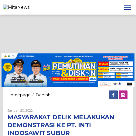
Lewati
ke
konten
MASYARAKAT
Homepage
Daerah
/
DELIK
MELAKUKAN
Oleh
Januari 20, 2022
DEMONSTRASI
Admin
MASYARAKAT DELIK MELAKUKAN
KE
PT.
DEMONSTRASI KE PT. INTI
INTI
INDOSAWIT SUBUR
INDOSAWIT