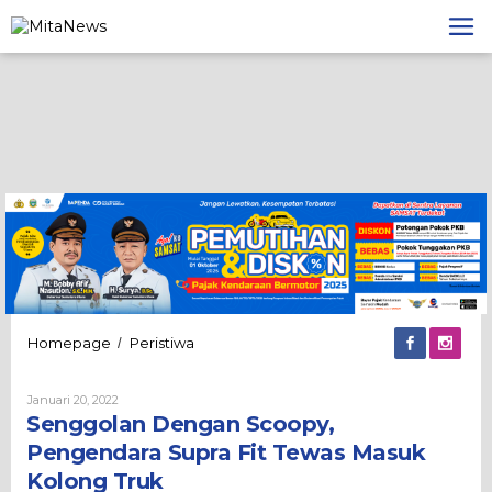
Lewati
ke
konten
Senggolan
Homepage
Peristiwa
/
Dengan
Scoopy,
Oleh
Januari 20, 2022
Pengendara
Admin
Senggolan Dengan Scoopy,
Supra
Fit
Pengendara Supra Fit Tewas Masuk
Tewas
Kolong Truk
Masuk