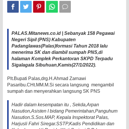
Harapan
Plt
Bupati
Palas
PALAS.Mitanews.co.id | Sebanyak 158 Pegawai
Negeri Sipil (PNS) Kabupaten
Padanglawas(Palas)formasi Tahun 2018 lalu
menerima SK dan diambil sumpah PNS,di
halaman Komplek Perkantoran SKPD Terpadu
Sigalagala Sibuhuan,Kamis(27/1/2022).
Plt.Bupati Palas,drg.H.Ahmad Zarnawi
Pasaribu.CHt.MM.M.Si secara langsung mengambil
sumpah dan menyerahkan langsung SK PNS
Hadir dalam kesempatan itu , Sekda,Arpan
Nasution,Asisten I bidang Pemerintahan,Panguhum
Nasution.S.Sos.MAP, Kepala Inspektorat Palas,
Harjusli Fahri Siregar.SSTP,Kadis Pendidikan dan