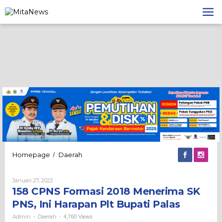
Lewati
ke
konten
158
Homepage
Daerah
/
CPNS
Formasi
Oleh
Januari 27, 2022
2018
Admin
158 CPNS Formasi 2018 Menerima SK
Menerima
SK
PNS, Ini Harapan Plt Bupati Palas
PNS,
Ini
Admin
Daerah
-
-
4,760 Views