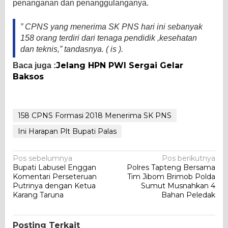
penanganan dan penanggulanganya.
” CPNS yang menerima SK PNS hari ini sebanyak
158 orang terdiri dari tenaga pendidik ,kesehatan
dan teknis,” tandasnya. ( is ).
Jelang HPN PWI Sergai Gelar
Baca juga :
Baksos
158 CPNS Formasi 2018 Menerima SK PNS
Ini Harapan Plt Bupati Palas
Navigasi
Pos sebelumnya
Pos berikutnya
Bupati Labusel Enggan
Polres Tapteng Bersama
pos
Komentari Perseteruan
Tim Jibom Brimob Polda
Putrinya dengan Ketua
Sumut Musnahkan 4
Karang Taruna
Bahan Peledak
Posting Terkait