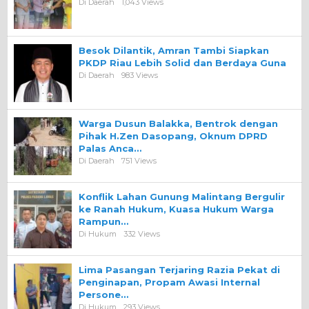
Di Daerah
1,043 Views
Besok Dilantik, Amran Tambi Siapkan
PKDP Riau Lebih Solid dan Berdaya Guna
Di Daerah
983 Views
Warga Dusun Balakka, Bentrok dengan
Pihak H.Zen Dasopang, Oknum DPRD
Palas Anca…
Di Daerah
751 Views
Konflik Lahan Gunung Malintang Bergulir
ke Ranah Hukum, Kuasa Hukum Warga
Rampun…
Di Hukum
332 Views
Lima Pasangan Terjaring Razia Pekat di
Penginapan, Propam Awasi Internal
Persone…
Di Hukum
293 Views