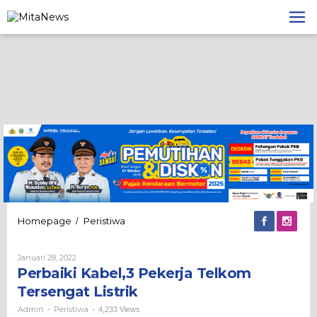
Lewati
ke
konten
Perbaiki
Homepage
Peristiwa
/
Kabel,3
Pekerja
Oleh
Januari 28, 2022
Telkom
Admin
Perbaiki Kabel,3 Pekerja Telkom
Tersengat
Listrik
Tersengat Listrik
Admin
Peristiwa
-
-
4,233 Views