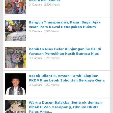
Ketua PMI Paluta
Di Daerah
2,306 Views
Bangun Transparansi, Kejari Binjai Ajak
Insan Pers Kawal Penegakan Hukum
Di Daerah
1,883 Views
Pemkab Nias Gelar Kunjungan Sosial di
Yayasan Pemulihan Kasih Bangsa Nias
Di Daerah
1,073 Views
Besok Dilantik, Amran Tambi Siapkan
PKDP Riau Lebih Solid dan Berdaya Guna
Di Daerah
1,007 Views
Warga Dusun Balakka, Bentrok dengan
Pihak H.Zen Dasopang, Oknum DPRD
Palas Anca…