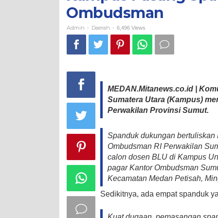
Kantor
Ombudsman
Ombudsman
Admin
Daerah
-
-
6,496 Views
MEDAN.Mitanews.co.id | Komun
Sumatera Utara (Kampus) m
Perwakilan Provinsi Sumut.
Spanduk dukungan bertuliskan
Ombudsman RI Perwakilan Sumu
calon dosen BLU di Kampus Univ
pagar Kantor Ombudsman Sumut,
Kecamatan Medan Petisah, Ming
Sedikitnya, ada empat spanduk y
Kuat dugaan, pemasangan spand