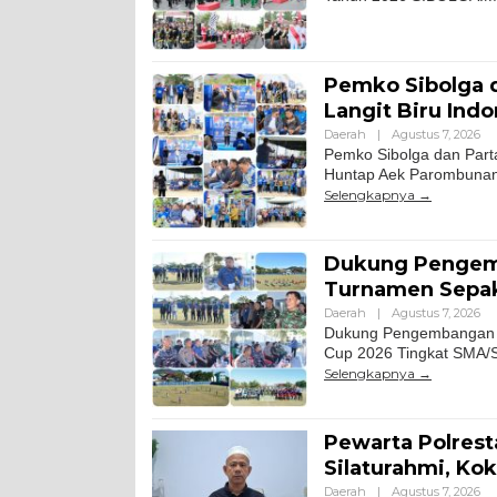
Pemko Sibolga d
Langit Biru Ind
Daerah
|
Agustus 7, 2026
Pemko Sibolga dan Parta
Huntap Aek Parombunan 
Selengkapnya
Dukung Pengemb
Turnamen Sepak
Daerah
|
Agustus 7, 2026
Dukung Pengembangan A
Cup 2026 Tingkat SMA/S
Selengkapnya
Pewarta Polrest
Silaturahmi, Ko
Daerah
|
Agustus 7, 2026