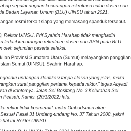
rahap seputar dugaan kecurangan rekrutmen calon dosen non
pada Badan Layanan Umum (BLU) UINSU tahun 2021.
angan resmi terkait siapa yang memasang spanduk tersebut.
, Rektor UINSU, Prif Syahrin Harahap tidak menghadiri
an terkait kecurangan rekrutmen dosen non-ASN pada BLU
n oleh sejumlah peserta seleksi.
ilan Provinsi Sumatera Utara (Sumut) melayangkan panggilan
 Islam Sumut (UINSU), Syahrin Harahap.
ghadiri undangan klarifikasi tanpa alasan yang jelas, maka
ngkan surat panggilan pertama kepada rektor,” tegas Abyadi
an di kantornya, Jalan Sei Besitang No. 3 Kelurahan Sei
etisah, Kamis, (20/1/2022) lalu.
jika rektor tidak koorperatif, maka Ombudsman akan
esuai Pasal 31 Undang-undang No. 37 Tahun 2008, yakni
 hal ini Rektor UINSU.