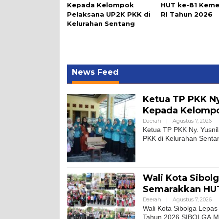
Kepada Kelompok
HUT ke-81 Kem
Pelaksana UP2K PKK di
RI Tahun 2026
Kelurahan Sentang
News Feed
Ketua TP PKK Ny
Kepada Kelompo
Daerah
|
Agustus 7, 2026
Ketua TP PKK Ny. Yusni
PKK di Kelurahan Sent
Wali Kota Sibol
Semarakkan HUT
Daerah
|
Agustus 7, 2026
Wali Kota Sibolga Lepa
Tahun 2026 SIBOLGA.Mit