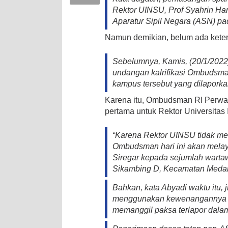
Rektor UINSU, Prof Syahrin Ha
Aparatur Sipil Negara (ASN) 
Namun demikian, belum ada keter
Sebelumnya, Kamis, (20/1/2022)
undangan kalrifikasi Ombudsm
kampus tersebut yang dilaporka
Karena itu, Ombudsman RI Perwak
pertama untuk Rektor Universitas
“Karena Rektor UINSU tidak men
Ombudsman hari ini akan melaya
Siregar kepada sejumlah wartaw
Sikambing D, Kecamatan Medan P
Bahkan, kata Abyadi waktu itu, 
menggunakan kewenangannya S
memanggil paksa terlapor dalam