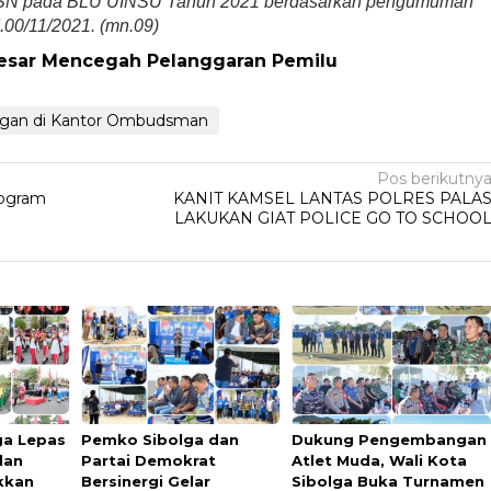
ASN pada BLU UINSU Tahun 2021 berdasarkan pengumuman
.00/11/2021. (mn.09)
esar Mencegah Pelanggaran Pemilu
gan di Kantor Ombudsman
Pos berikutny
rogram
KANIT KAMSEL LANTAS POLRES PALA
LAKUKAN GIAT POLICE GO TO SCHOO
ga Lepas
Pemko Sibolga dan
Dukung Pengembangan
lan
Partai Demokrat
Atlet Muda, Wali Kota
kkan
Bersinergi Gelar
Sibolga Buka Turnamen