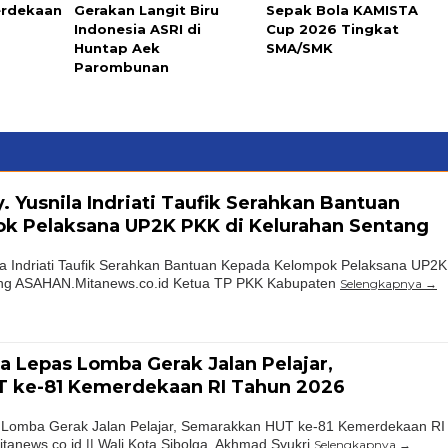
erdekaan
Gerakan Langit Biru
Sepak Bola KAMISTA
Indonesia ASRI di
Cup 2026 Tingkat
Huntap Aek
SMA/SMK
Parombunan
. Yusnila Indriati Taufik Serahkan Bantuan
k Pelaksana UP2K PKK di Kelurahan Sentang
la Indriati Taufik Serahkan Bantuan Kepada Kelompok Pelaksana UP2K
ang ASAHAN.Mitanews.co.id Ketua TP PKK Kabupaten
Selengkapnya
ga Lepas Lomba Gerak Jalan Pelajar,
 ke-81 Kemerdekaan RI Tahun 2026
s Lomba Gerak Jalan Pelajar, Semarakkan HUT ke-81 Kemerdekaan RI
anews.co.id || Wali Kota Sibolga, Akhmad Syukri
Selengkapnya