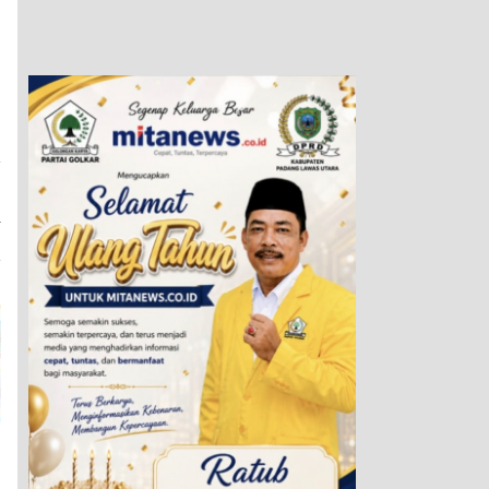
a
S
L