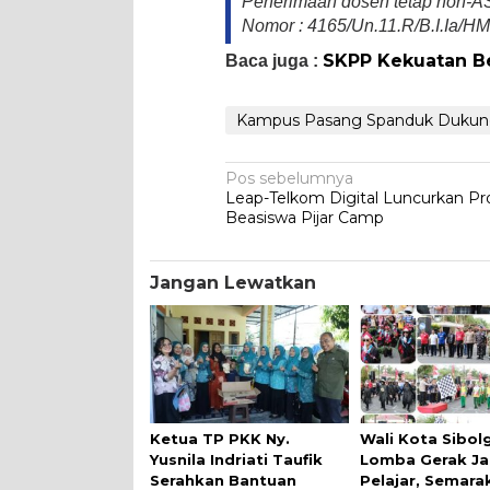
Penerimaan dosen tetap non-
Nomor : 4165/Un.11.R/B.I.Ia/HM
SKPP Kekuatan B
Baca juga :
Kampus Pasang Spanduk Dukun
Navigasi
Pos sebelumnya
Leap-Telkom Digital Luncurkan P
pos
Beasiswa Pijar Camp
Jangan Lewatkan
Ketua TP PKK Ny.
Wali Kota Sibol
Yusnila Indriati Taufik
Lomba Gerak Ja
Serahkan Bantuan
Pelajar, Semara