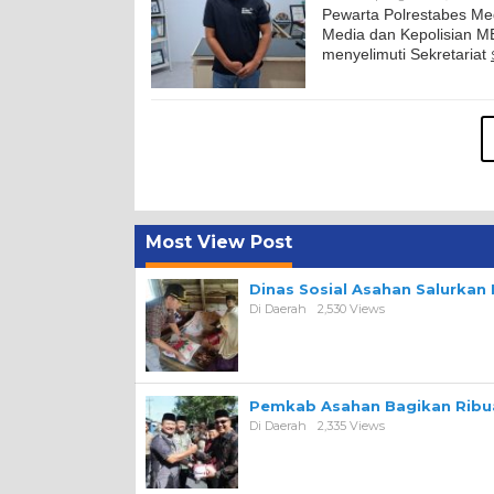
Pewarta Polrestabes Med
Media dan Kepolisian M
menyelimuti Sekretariat
Most View Post
Dinas Sosial Asahan Salurka
Di Daerah
2,530 Views
Pemkab Asahan Bagikan Ribua
Di Daerah
2,335 Views