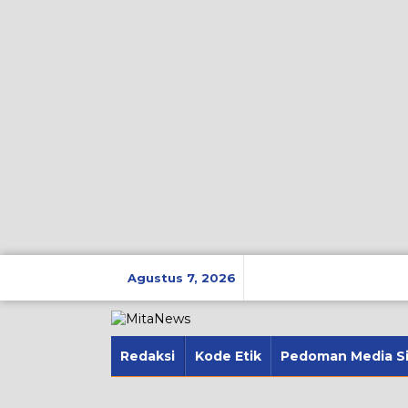
Lewati
ke
Agustus 7, 2026
konten
Redaksi
Kode Etik
Pedoman Media S