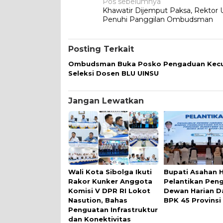
Navigasi
Pos sebelumnya
Khawatir Dijemput Paksa, Rektor
pos
Penuhi Panggilan Ombudsman
Posting Terkait
Ombudsman Buka Posko Pengaduan Kec
Seleksi Dosen BLU UINSU
Jangan Lewatkan
Wali Kota Sibolga Ikuti
Bupati Asahan H
Rakor Kunker Anggota
Pelantikan Pen
Komisi V DPR RI Lokot
Dewan Harian D
Nasution, Bahas
BPK 45 Provins
Penguatan Infrastruktur
dan Konektivitas