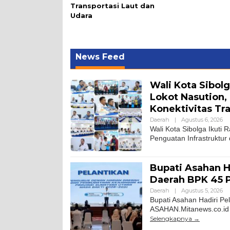
Transportasi Laut dan
Udara
News Feed
Wali Kota Sibol
Lokot Nasution,
Konektivitas Tr
Daerah
|
Agustus 6, 2026
Wali Kota Sibolga Ikuti
Penguatan Infrastruktur
Bupati Asahan H
Daerah BPK 45 
Daerah
|
Agustus 5, 2026
Bupati Asahan Hadiri P
ASAHAN.Mitanews.co.id ||
Selengkapnya