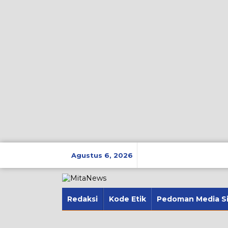
Lewati
ke
Agustus 6, 2026
konten
Redaksi
Kode Etik
Pedoman Media S