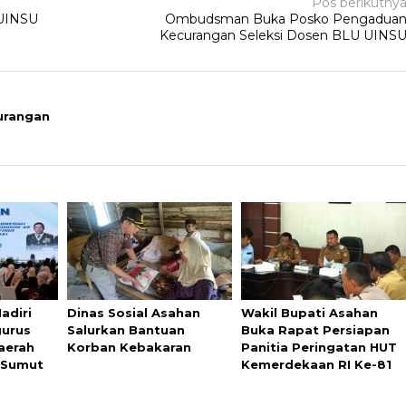
Pos berikutny
 UINSU
Ombudsman Buka Posko Pengadua
Kecurangan Seleksi Dosen BLU UINS
urangan
adiri
Dinas Sosial Asahan
Wakil Bupati Asahan
gurus
Salurkan Bantuan
Buka Rapat Persiapan
aerah
Korban Kebakaran
Panitia Peringatan HUT
i Sumut
Kemerdekaan RI Ke-81