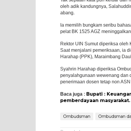
oleh adik kandungnya, Salahudd
abang.
Ia memilih bungkam seribu bahasa
pelat BK 1525 AGZ meninggalkan
Rektor UIN Sumut diperiksa ole
Saat menjalani pemeriksaan, ia 
Harahap (PPK), Maraimbang Daula
Syahrin Harahap diperiksa Ombud
penyalahgunaan wewenang dan du
penerimaan dosen tetap non ASN 
Bupati : Keuanga
Baca juga :
pemberdayaan masyarakat.
Ombudsman
Ombudsman dal