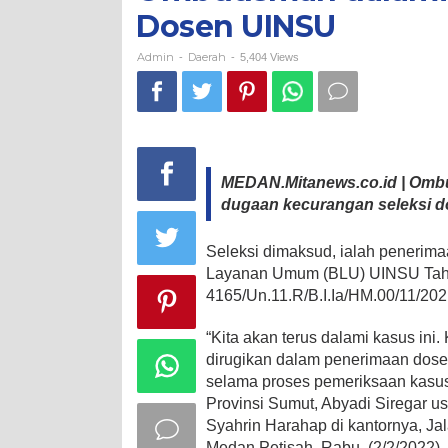
Dosen
Dosen UINSU
UINSU
Admin
Daerah
-
-
5,404 Views
MEDAN.Mitanews.co.id | Omb
dugaan kecurangan seleksi do
Seleksi dimaksud, ialah penerima
Layanan Umum (BLU) UINSU Tah
4165/Un.11.R/B.I.Ia/HM.00/11/202
“Kita akan terus dalami kasus in
dirugikan dalam penerimaan dos
selama proses pemeriksaan kasus
Provinsi Sumut, Abyadi Siregar 
Syahrin Harahap di kantornya, Ja
Medan Petisah, Rabu, (2/2/2022).