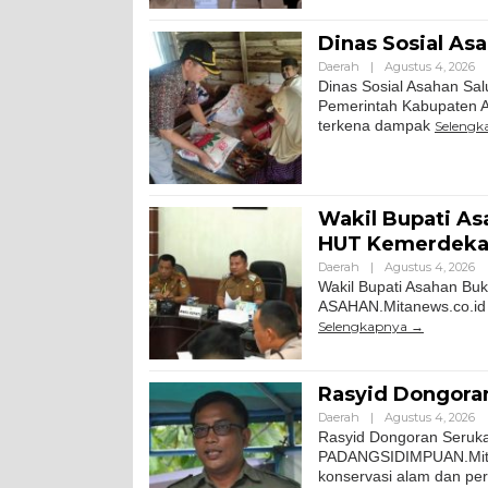
Dinas Sosial As
Daerah
|
Agustus 4, 2026
Dinas Sosial Asahan Sa
Pemerintah Kabupaten A
terkena dampak
Selengk
Wakil Bupati As
HUT Kemerdekaa
Daerah
|
Agustus 4, 2026
Wakil Bupati Asahan Bu
ASAHAN.Mitanews.co.id |
Selengkapnya
Rasyid Dongora
Daerah
|
Agustus 4, 2026
Rasyid Dongoran Seruka
PADANGSIDIMPUAN.Mitanew
konservasi alam dan per