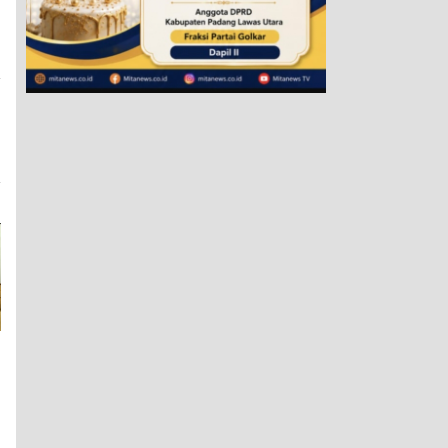
a
n
U