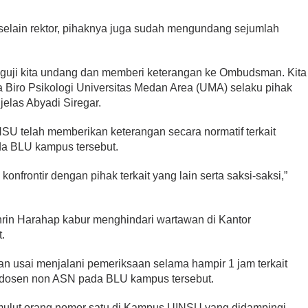
 selain rektor, pihaknya juga sudah mengundang sejumlah
guji kita undang dan memberi keterangan ke Ombudsman. Kita
a Biro Psikologi Universitas Medan Area (UMA) selaku pihak
 jelas Abyadi Siregar.
INSU telah memberikan keterangan secara normatif terkait
da BLU kampus tersebut.
konfrontir dengan pihak terkait yang lain serta saksi-saksi,”
in Harahap kabur menghindari wartawan di Kantor
.
n usai menjalani pemeriksaan selama hampir 1 jam terkait
 dosen non ASN pada BLU kampus tersebut.
i mulut orang nomor satu di Kampus UINSU yang didampingi