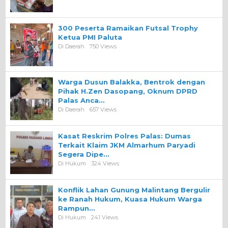
300 Peserta Ramaikan Futsal Trophy
Ketua PMI Paluta
Di Daerah
750 Views
Warga Dusun Balakka, Bentrok dengan
Pihak H.Zen Dasopang, Oknum DPRD
Palas Anca…
Di Daerah
657 Views
Kasat Reskrim Polres Palas: Dumas
Terkait Klaim JKM Almarhum Paryadi
Segera Dipe…
Di Hukum
324 Views
Konflik Lahan Gunung Malintang Bergulir
ke Ranah Hukum, Kuasa Hukum Warga
Rampun…
Di Hukum
241 Views