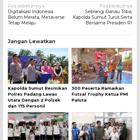
Navigasi
Pos sebelumnya
Pos berikutnya
Digitalisasi Indonesia
Sebrangi Danau Toba,
pos
Belum Merata, Metaverse
Kapolda Sumut Turut Serta
Tetap Melaju
Bersama Presiden RI
Jangan Lewatkan
Kapolda Sumut Resmikan
300 Peserta Ramaikan
Polres Padang Lawas
Futsal Trophy Ketua PMI
Utara Dengan 2 Polsek
Paluta
dan 175 Personil