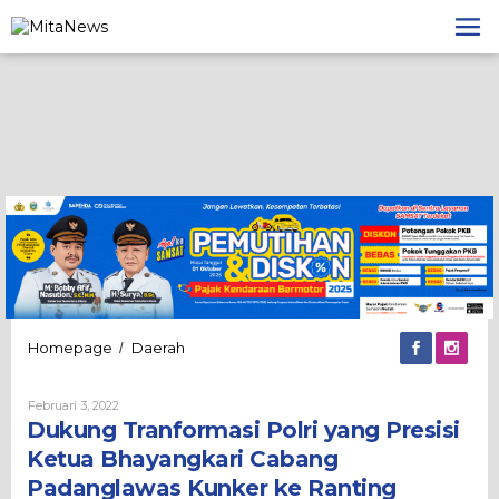
Lewati
ke
konten
Dukung
Homepage
Daerah
/
Tranformasi
Polri
Oleh
Februari 3, 2022
yang
Admin
Dukung Tranformasi Polri yang Presisi
Presisi
Ketua
Ketua Bhayangkari Cabang
Bhayangkari
Padanglawas Kunker ke Ranting
Cabang