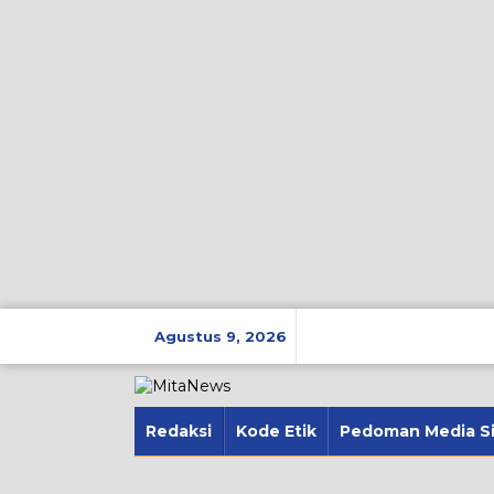
Lewati
ke
Agustus 9, 2026
konten
Redaksi
Kode Etik
Pedoman Media S