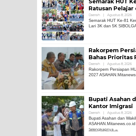
Semarak HUT Ke-
Ratusan Pelajar
Daerah
|
Agustus 8, 2026
Semarak HUT Ke-81 Keme
Lari 3K dan 5K SIBOLGA
Rakorpem Persia
Bahas Prioritas
Daerah
|
Agustus 8, 2026
Rakorpem Persiapan HUT
2027 ASAHAN.Mitanews.co
Bupati Asahan d
Kantor Imigrasi
Daerah
|
Agustus 8, 2026
Bupati Asahan dan Wakil
ASAHAN.Mitanews.co.id ||
Selengkapnya