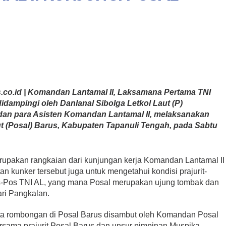
o.id | Komandan Lantamal II, Laksamana Pertama TNI
didampingi oleh Danlanal Sibolga Letkol Laut (P)
a dan para Asisten Komandan Lantamal II, melaksanakan
t (Posal) Barus, Kabupaten Tapanuli Tengah, pada Sabtu
rupakan rangkaian dari kunjungan kerja Komandan Lantamal II
atan kunker tersebut juga untuk mengetahui kondisi prajurit-
Pos-Pos TNI AL, yang mana Posal merupakan ujung tombak dan
ari Pangkalan.
ta rombongan di Posal Barus disambut oleh Komandan Posal
ersama prajurit Posal Barus dan unsur pimpinan Muspika