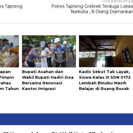
Pos berikutny
res Tapteng
Polres Tapteng Grebrek Terduga Lokas
Narkoba , 8 Orang Diamanka
iapan
Bupati Asahan dan
Kadis Sebut Tak Layak,
 Pimpin
Wakil Bupati Hadiri Doa
Siswa Kelas III SDN 0172
Bahas
Bersama Renovasi
Lembah Binubu Masih
ram Tahun
Kantor Imigrasi
Belajar di Ruang Rusak