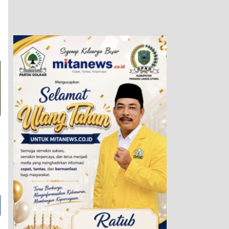
a
i
n