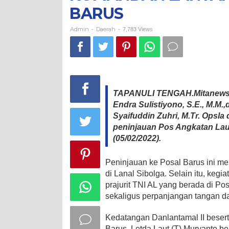
BARUS
BARUS
Admin
Daerah
-
-
7,783 Views
TAPANULI TENGAH.Mitanews.c
Endra Sulistiyono, S.E., M.M.,
Syaifuddin Zuhri, M.Tr. Opsl
peninjauan Pos Angkatan Lau
(05/02/2022).
Peninjauan ke Posal Barus ini me
di Lanal Sibolga. Selain itu, kegi
prajurit TNI AL yang berada di 
sekaligus perpanjangan tangan d
Kedatangan Danlantamal II beser
Barus, Letda Laut (T) Muryanto b