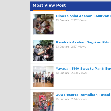
Most View Post
Dinas Sosial Asahan Salurka
Di Daerah
2,562 Views
Pemkab Asahan Bagikan Ribua
Di Daerah
2,501 Views
Yayasan SMA Swasta Panti Bu
Di Daerah
2,398 Views
300 Peserta Ramaikan Futsal
Di Daerah
2,326 Views