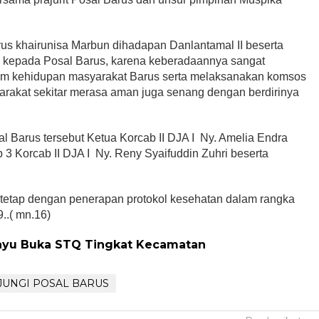
us khairunisa Marbun dihadapan Danlantamal II beserta
 kepada Posal Barus, karena keberadaannya sangat
am kehidupan masyarakat Barus serta melaksanakan komsos
akat sekitar merasa aman juga senang dengan berdirinya
al Barus tersebut Ketua Korcab II DJA I Ny. Amelia Endra
 3 Korcab II DJA I Ny. Reny Syaifuddin Zuhri beserta
 tetap dengan penerapan protokol kesehatan dalam rangka
..( mn.16)
ayu Buka STQ Tingkat Kecamatan
JUNGI POSAL BARUS