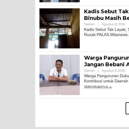
Kadis Sebut Tak
Binubu Masih Be
Daerah
|
Agustus 8, 2026
Kadis Sebut Tak Layak, 
Rusak PALAS.Mitanews.co
Warga Pangurura
Jangan Bebani A
Daerah
|
Agustus 8, 2026
Warga Pangururan Dukun
Kontribusi untuk Daerah
Selengkapnya