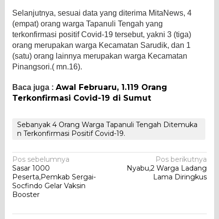
Selanjutnya, sesuai data yang diterima MitaNews, 4
(empat) orang warga Tapanuli Tengah yang
terkonfirmasi positif Covid-19 tersebut, yakni 3 (tiga)
orang merupakan warga Kecamatan Sarudik, dan 1
(satu) orang lainnya merupakan warga Kecamatan
Pinangsori.( mn.16).
Awal Februaru, 1.119 Orang
Baca juga :
Terkonfirmasi Covid-19 di Sumut
Sebanyak 4 Orang Warga Tapanuli Tengah Ditemuka
n Terkonfirmasi Positif Covid-19.
Navigasi
Pos sebelumnya
Pos berikutnya
Sasar 1000
Nyabu,2 Warga Ladang
pos
Peserta,Pemkab Sergai-
Lama Diringkus
Socfindo Gelar Vaksin
Booster