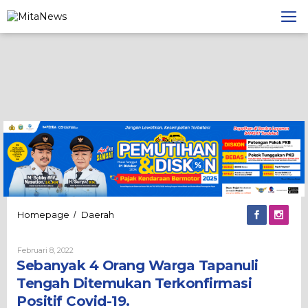
Lewati
ke
konten
Sebanyak
Homepage
Daerah
/
4
Orang
Oleh
Februari 8, 2022
Warga
Admin
Sebanyak 4 Orang Warga Tapanuli
Tapanuli
Tengah
Tengah Ditemukan Terkonfirmasi
Ditemukan
Positif Covid-19.
Terkonfirmasi