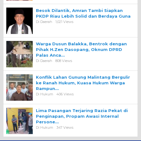
Besok Dilantik, Amran Tambi Siapkan
PKDP Riau Lebih Solid dan Berdaya Guna
Di Daerah
1,021 Views
Warga Dusun Balakka, Bentrok dengan
Pihak H.Zen Dasopang, Oknum DPRD
Palas Anca…
Di Daerah
808 Views
Konflik Lahan Gunung Malintang Bergulir
ke Ranah Hukum, Kuasa Hukum Warga
Rampun…
Di Hukum
406 Views
Lima Pasangan Terjaring Razia Pekat di
Penginapan, Propam Awasi Internal
Persone…
Di Hukum
347 Views