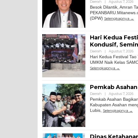
Daerah
|
Agustus 7, 2026
Besok Dilantik, Amran 
PEKANBARU.Mitanews.co
(DPW)
Selengkapnya
Hari Kedua Fest
Kondusif, Semin
Daerah
|
Agustus 7, 2026
Hari Kedua Festival Tao
UMKM Naik Kelas SAMOSI
Selengkapnya
Pemkab Asahan 
Daerah
|
Agustus 7, 2026
Pemkab Asahan Bagikan 
Kabupaten Asahan meng
Lubis,
Selengkapnya
Dinas Ketahanan