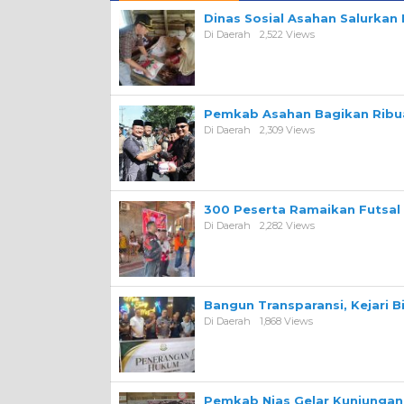
Dinas Sosial Asahan Salurka
Di Daerah
2,522 Views
Pemkab Asahan Bagikan Ribua
Di Daerah
2,309 Views
300 Peserta Ramaikan Futsal
Di Daerah
2,282 Views
Bangun Transparansi, Kejari 
Di Daerah
1,868 Views
Pemkab Nias Gelar Kunjungan 