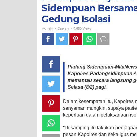
Sidempuan
Sidempuan Bersama 
Bersama
Dandim
Gedung Isolasi
0212/
Tapsel
Pantau
Admin
Daerah
-
-
4,650 Views
Gedung
Isolasi
Padang Sidempuan-MitaNews.c
Kapolres Padangsidimpuan AKB
memantau secara langsung gedu
Selasa (8/2) pagi.
Dalam kesempatan itu, Kapolres 
senyaman mungkin, supaya pasien 
keperluan dalam pelaksanaan isol
“Di samping itu lakukan penjagaan
pesan Kapolres dan sekaligus me