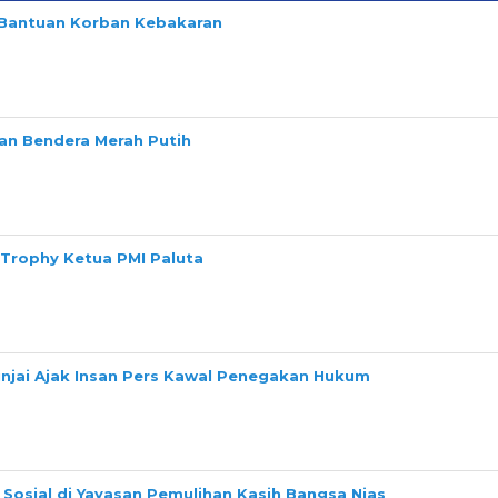
n Bantuan Korban Kebakaran
n Bendera Merah Putih
 Trophy Ketua PMI Paluta
Binjai Ajak Insan Pers Kawal Penegakan Hukum
Sosial di Yayasan Pemulihan Kasih Bangsa Nias