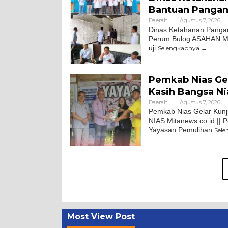
Bantuan Pangan
Daerah
|
Agustus 7, 2026
Dinas Ketahanan Pangan
Perum Bulog ASAHAN.Mi
uji
Selengkapnya
Pemkab Nias Gel
Kasih Bangsa Ni
Daerah
|
Agustus 7, 2026
Pemkab Nias Gelar Kunj
NIAS.Mitanews.co.id || 
Yayasan Pemulihan
Sel
Most View Post