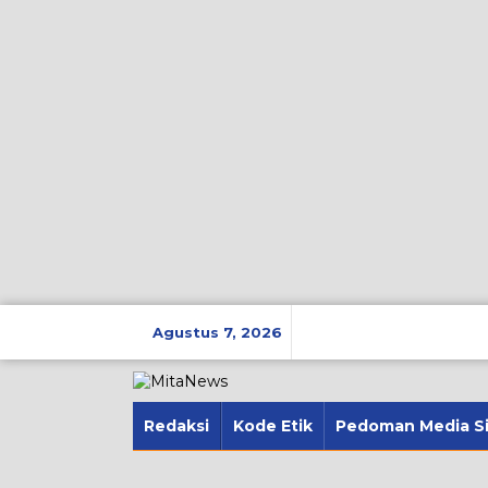
Lewati
ke
Agustus 7, 2026
konten
Redaksi
Kode Etik
Pedoman Media S