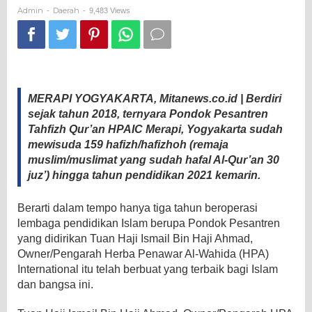
Qur'an,
Admin
Daerah
-
-
9,483 Views
HPAIC
Merapi
Makin
Diminati
MERAPI YOGYAKARTA, Mitanews.co.id | Berdiri
sejak tahun 2018, ternyara Pondok Pesantren
Tahfizh Qur’an HPAIC Merapi, Yogyakarta sudah
mewisuda 159 hafizh/hafizhoh (remaja
muslim/muslimat yang sudah hafal Al-Qur’an 30
juz’) hingga tahun pendidikan 2021 kemarin.
Berarti dalam tempo hanya tiga tahun beroperasi
lembaga pendidikan Islam berupa Pondok Pesantren
yang didirikan Tuan Haji Ismail Bin Haji Ahmad,
Owner/Pengarah Herba Penawar Al-Wahida (HPA)
International itu telah berbuat yang terbaik bagi Islam
dan bangsa ini.