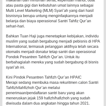
makanan dan minuman sehat, keperluan mandi, obat
atau pasta gigi dan kebutuhan umat lainnya sebagai
Multi Level Marketing (MLM) Syari’ah yang dari hasil
bisnisnya berupa untung menginfaqkannya menjadi
belanja dan biaya operasional Santri Tahfiz Qur’an
sehari-hari.
Bahkan Tuan Haji juga menetapkan kebijakan, individu
muslim yang sudah bergabung menjadi pebisnis di HPA
International, termasuk pelanggan aktifnya telah secara
otomatis menjadi donatur tetap santri dan operasional
Pondok Pesantren Tahfizh Qur’an. Untuk itu
berbahagialah mereka yang sudah bergabung di bisnis
syari’ah ini.
Kini Pindok Pesantren Tahfizh Qur’an HPAIC
Merapi sedang membuka masa rekuritmen calon Santri
Tahfizh/tahfizhoh Qur’an melalui
penerimaan/pendaftaran santri baru yang akan
meneruskan jejak 159 hafizh/hafizhoh yang sudah
diwisuda dalam dua angkatan hingga tahun 2021.