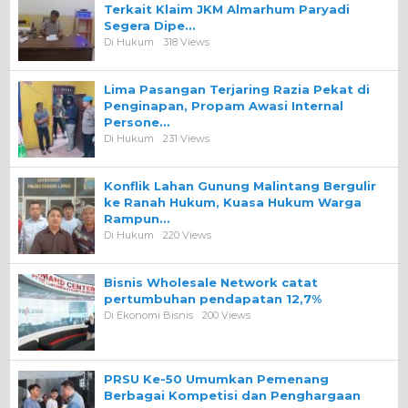
Terkait Klaim JKM Almarhum Paryadi
Segera Dipe…
Di Hukum
318 Views
Lima Pasangan Terjaring Razia Pekat di
Penginapan, Propam Awasi Internal
Persone…
Di Hukum
231 Views
Konflik Lahan Gunung Malintang Bergulir
ke Ranah Hukum, Kuasa Hukum Warga
Rampun…
Di Hukum
220 Views
Bisnis Wholesale Network catat
pertumbuhan pendapatan 12,7%
Di Ekonomi Bisnis
200 Views
PRSU Ke-50 Umumkan Pemenang
Berbagai Kompetisi dan Penghargaan