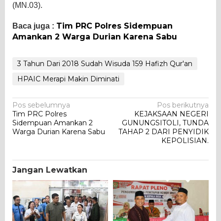
(MN.03).
Tim PRC Polres Sidempuan
Baca juga :
Amankan 2 Warga Durian Karena Sabu
3 Tahun Dari 2018 Sudah Wisuda 159 Hafizh Qur'an
HPAIC Merapi Makin Diminati
Navigasi
Pos sebelumnya
Pos berikutnya
Tim PRC Polres
KEJAKSAAN NEGERI
pos
Sidempuan Amankan 2
GUNUNGSITOLI, TUNDA
Warga Durian Karena Sabu
TAHAP 2 DARI PENYIDIK
KEPOLISIAN.
Jangan Lewatkan