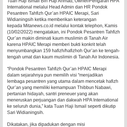
Tuan Haji Ismail Bin Haji Ahmad, Owner/Pengarah HPA
International melalui Head Admin dan HR Pondok
Pesantren Tahfizh Qur’an HPAIC Merapi, Sari
Widianingsih ketika memberikan keterangan
kepada Mitanews.co.id melalui kontak telephon, Kamis
(10/02/2022) mengatakan, ini Pondok Pesantren Tahfizh
Qur’an makin diminati kaum muslimin di Tanah Air
karena HPAIC Merapi memberi bukti konkrit telah
menyumbangkan 159 hafizh/hafizhoh Qur’an ke tengah-
tengah umat dan kaum muslimin di Tanah Air Indonesia.
“Pondok Pesantren Tahfizh Qur’an HPAIC Merapi
dalam sejarahnya pun memilih visi “menjadikan
lembaga pesantren yang utama dalam mencetak hafizh
Qur’an yang memiliki kemampuan Thibbun Nabawi,
pertanian hidayah, santri preneuer yang akan
meneruskan perjuangan dan dakwah HPA International
ke seluruh dunia,” kata Tuan Haji Ismail seperti dikutip
Sari Widianingsih.
Dikatakan, jika dipadukan dengan misi