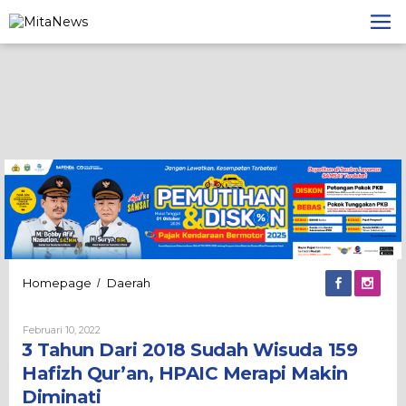
Lewati
ke
konten
3
Homepage
Daerah
/
Tahun
Dari
Oleh
Februari 10, 2022
2018
Admin
3 Tahun Dari 2018 Sudah Wisuda 159
Sudah
Wisuda
Hafizh Qur’an, HPAIC Merapi Makin
159
Diminati
Hafizh