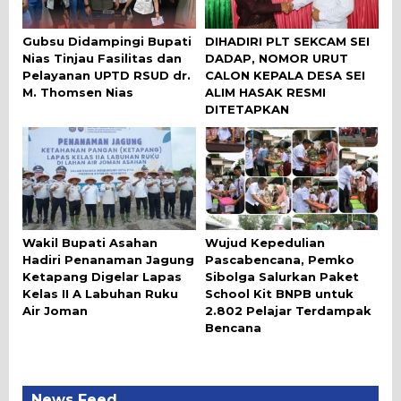
Gubsu Didampingi Bupati
DIHADIRI PLT SEKCAM SEI
Nias Tinjau Fasilitas dan
DADAP, NOMOR URUT
Pelayanan UPTD RSUD dr.
CALON KEPALA DESA SEI
M. Thomsen Nias
ALIM HASAK RESMI
DITETAPKAN
Wakil Bupati Asahan
Wujud Kepedulian
Hadiri Penanaman Jagung
Pascabencana, Pemko
Ketapang Digelar Lapas
Sibolga Salurkan Paket
Kelas II A Labuhan Ruku
School Kit BNPB untuk
Air Joman
2.802 Pelajar Terdampak
Bencana
News Feed