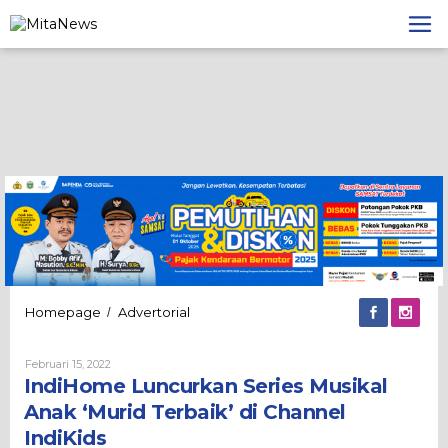
Lewati
ke
konten
IndiHome
Homepage
Advertorial
/
Luncurkan
Series
Oleh
Februari 15, 2022
Musikal
Admin
IndiHome Luncurkan Series Musikal
Anak
‘Murid
Anak ‘Murid Terbaik’ di Channel
Terbaik’
IndiKids
di