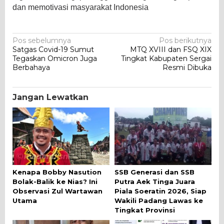
dan memotivasi masyarakat Indonesia
Navigasi
Pos sebelumnya
Pos berikutnya
Satgas Covid-19 Sumut
MTQ XVIII dan FSQ XIX
pos
Tegaskan Omicron Juga
Tingkat Kabupaten Sergai
Berbahaya
Resmi Dibuka
Jangan Lewatkan
Kenapa Bobby Nasution
SSB Generasi dan SSB
Bolak-Balik ke Nias? Ini
Putra Aek Tinga Juara
Observasi Zul Wartawan
Piala Soeratin 2026, Siap
Utama
Wakili Padang Lawas ke
Tingkat Provinsi