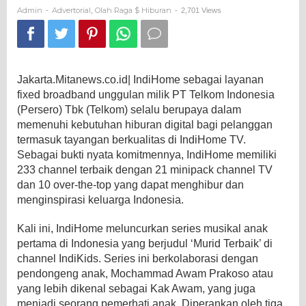
Channel
Admin
Advertorial
Olah Raga $ Hiburan
-
,
-
2,701 Views
IndiKids
Jakarta.Mitanews.co.id| IndiHome sebagai layanan
fixed broadband unggulan milik PT Telkom Indonesia
(Persero) Tbk (Telkom) selalu berupaya dalam
memenuhi kebutuhan hiburan digital bagi pelanggan
termasuk tayangan berkualitas di IndiHome TV.
Sebagai bukti nyata komitmennya, IndiHome memiliki
233 channel terbaik dengan 21 minipack channel TV
dan 10 over-the-top yang dapat menghibur dan
menginspirasi keluarga Indonesia.
Kali ini, IndiHome meluncurkan series musikal anak
pertama di Indonesia yang berjudul ‘Murid Terbaik’ di
channel IndiKids. Series ini berkolaborasi dengan
pendongeng anak, Mochammad Awam Prakoso atau
yang lebih dikenal sebagai Kak Awam, yang juga
menjadi seorang pemerhati anak. Diperankan oleh tiga