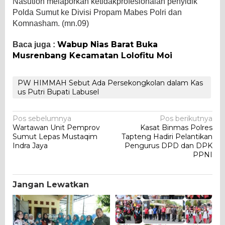
Nasution melaporkan ketidakprofesionalan penyidik
Polda Sumut ke Divisi Propam Mabes Polri dan
Komnasham. (mn.09)
Wabup Nias Barat Buka
Baca juga :
Musrenbang Kecamatan Lolofitu Moi
PW HIMMAH Sebut Ada Persekongkolan dalam Kas
us Putri Bupati Labusel
Navigasi
Pos sebelumnya
Pos berikutnya
Wartawan Unit Pemprov
Kasat Binmas Polres
pos
Sumut Lepas Mustaqim
Tapteng Hadiri Pelantikan
Indra Jaya
Pengurus DPD dan DPK
PPNI
Jangan Lewatkan