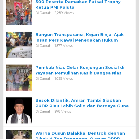
300 Peserta Ramaikan Futsal Trophy
Ketua PMI Paluta
Di Daerah
2,289 Views
Bangun Transparansi, Kejari Binjai Ajak
Insan Pers Kawal Penegakan Hukum
Di Daerah
1,877 Views
Pemkab Nias Gelar Kunjungan Sosial di
Yayasan Pemulihan Kasih Bangsa Nias
Di Daerah
1,035 Views
Besok Dilantik, Amran Tambi Siapkan
PKDP Riau Lebih Solid dan Berdaya Guna
Di Daerah
978 Views
Warga Dusun Balakka, Bentrok dengan
Pihak H.Zen Dasopang, Oknum DPRD