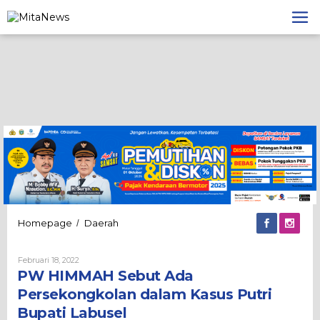
Lewati
ke
konten
PW
Homepage
Daerah
/
HIMMAH
Sebut
Oleh
Februari 18, 2022
Ada
Admin
PW HIMMAH Sebut Ada
Persekongkolan
dalam
Persekongkolan dalam Kasus Putri
Kasus
Bupati Labusel
Putri