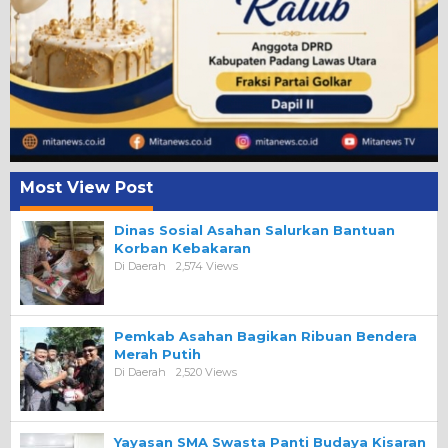
Most View Post
Dinas Sosial Asahan Salurkan Bantuan
Korban Kebakaran
Di Daerah
2,574 Views
Pemkab Asahan Bagikan Ribuan Bendera
Merah Putih
Di Daerah
2,520 Views
Yayasan SMA Swasta Panti Budaya Kisaran