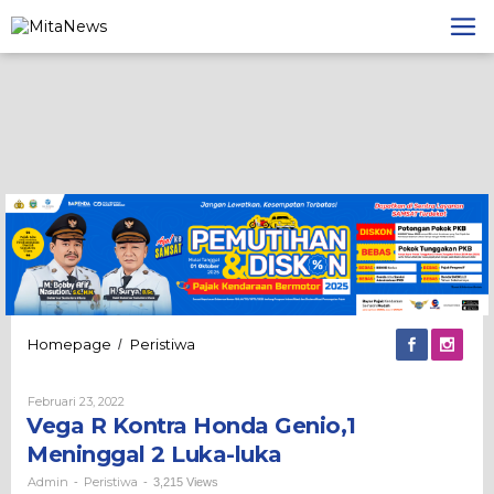
Lewati
ke
konten
Vega
Homepage
Peristiwa
/
R
Kontra
Oleh
Februari 23, 2022
Honda
Admin
Vega R Kontra Honda Genio,1
Genio,1
Meninggal
Meninggal 2 Luka-luka
2
Luka-
Admin
Peristiwa
-
-
3,215 Views