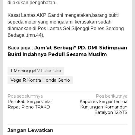
dilakukan pengobatan.
Kasat Lantas AKP Gandhi mengatakan,barang bukti
sepeda motor yang mengalami kerusakan sudah
diamankan di Pos Lantas Sei Sijenggi Polres Serdang
Bedagai.(mn.44).
Jum’at Berbagi” PD. DMI Sidimpuan
Baca juga :
Bukti Indahnya Peduli Sesama Muslim
1 Meninggal 2 Luka-luka
Vega R Kontra Honda Genio
Navigasi
Pos sebelumnya
Pos berikutnya
Pemkab Sergai Gelar
Kapolres Sergai Terima
pos
Rapat Pleno TPAKD
Kunjungan Komandan
Batalyon 122/TS
Jangan Lewatkan