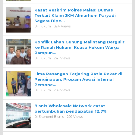
Kasat Reskrim Polres Palas: Dumas
Terkait Klaim JKM Almarhum Paryadi
Segera Dipe…
Di Hukum
324 Views
Konflik Lahan Gunung Malintang Bergulir
ke Ranah Hukum, Kuasa Hukum Warga
Rampun…
Di Hukum
241 Views
Lima Pasangan Terjaring Razia Pekat di
Penginapan, Propam Awasi Internal
Persone…
Di Hukum
239 Views
Bisnis Wholesale Network catat
pertumbuhan pendapatan 12,7%
Di Ekonomi Bisnis
209 Views