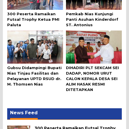
300 Peserta Ramaikan
Pemkab Nias Kunjungi
Futsal Trophy Ketua PMI
Panti Asuhan Kinderdorf
Paluta
ST. Antonius
Gubsu Didampingi Bupati
DIHADIRI PLT SEKCAM SEI
Nias Tinjau Fasilitas dan
DADAP, NOMOR URUT
Pelayanan UPTD RSUD dr.
CALON KEPALA DESA SEI
M. Thomsen Nias
ALIM HASAK RESMI
DITETAPKAN
News Feed
300 Peserta Ramaikan Futsal Trophy