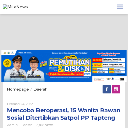
Lewati
ke
konten
Mencoba
Homepage
Daerah
/
Beroperasi,
15
Oleh
Februari 24, 2022
Wanita
Admin
Mencoba Beroperasi, 15 Wanita Rawan
Rawan
Sosial
Sosial Ditertibkan Satpol PP Tapteng
Ditertibkan
Satpol
Admin
Daerah
-
-
3,936 Views