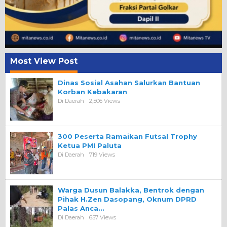
Most View Post
Dinas Sosial Asahan Salurkan Bantuan
Korban Kebakaran
Di Daerah
2,506 Views
300 Peserta Ramaikan Futsal Trophy
Ketua PMI Paluta
Di Daerah
719 Views
Warga Dusun Balakka, Bentrok dengan
Pihak H.Zen Dasopang, Oknum DPRD
Palas Anca…
Di Daerah
657 Views