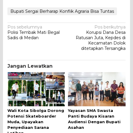
Bupati Sergai Berharap Konflik Agraria Bisa Tuntas
Navigasi
Pos sebelumnya
Pos berikutnya
Polisi Tembak Mati Begal
Korupsi Dana Desa
pos
Sadis di Medan
Ratusan Juta, Kepdes di
Kecamatan Dolok
ditetapkan Tersangka
Jangan Lewatkan
Wali Kota Sibolga Dorong
Yayasan SMA Swasta
Potensi Skateboarder
Panti Budaya Kisaran
Muda, Upayakan
Audiensi Dengan Bupati
Penyediaan Sarana
Asahan
Latihan