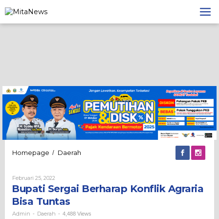
Lewati
ke
konten
Bupati
Homepage
Daerah
/
Sergai
Berharap
Oleh
Februari 25, 2022
Konflik
Admin
Bupati Sergai Berharap Konflik Agraria
Agraria
Bisa
Bisa Tuntas
Tuntas
Admin
Daerah
-
-
4,488 Views