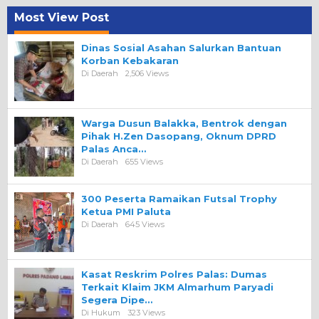
Most View Post
Dinas Sosial Asahan Salurkan Bantuan
Korban Kebakaran
Di Daerah
2,506 Views
Warga Dusun Balakka, Bentrok dengan
Pihak H.Zen Dasopang, Oknum DPRD
Palas Anca…
Di Daerah
655 Views
300 Peserta Ramaikan Futsal Trophy
Ketua PMI Paluta
Di Daerah
645 Views
Kasat Reskrim Polres Palas: Dumas
Terkait Klaim JKM Almarhum Paryadi
Segera Dipe…
Di Hukum
323 Views