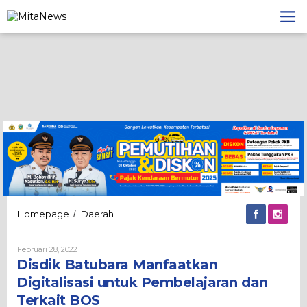
Lewati
ke
konten
Disdik
Homepage
Daerah
/
Batubara
Manfaatkan
Oleh
Februari 28, 2022
Digitalisasi
Admin
Disdik Batubara Manfaatkan
untuk
Pembelajaran
Digitalisasi untuk Pembelajaran dan
dan
Terkait BOS
Terkait