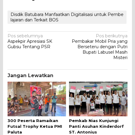
Disdik Batubara Manfaatkan Digitalisasi untuk Pembe
lajaran dan Terkait BOS
Navigasi
Pos sebelumnya
Pos berikutnya
Aspekpir Apresiasi SK
Pembakar Mobil Pria yang
pos
Gubsu Tentang PSR
Berseteru dengan Putri
Bupati Labusel Masih
Misteri
Jangan Lewatkan
300 Peserta Ramaikan
Pemkab Nias Kunjungi
Futsal Trophy Ketua PMI
Panti Asuhan Kinderdorf
Paluta
ST. Antonius