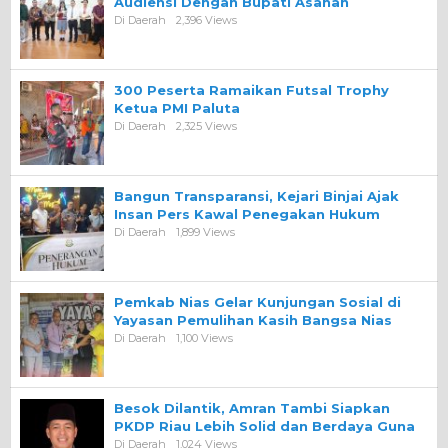
Audiensi Dengan Bupati Asahan
Di Daerah
2,396 Views
300 Peserta Ramaikan Futsal Trophy
Ketua PMI Paluta
Di Daerah
2,325 Views
Bangun Transparansi, Kejari Binjai Ajak
Insan Pers Kawal Penegakan Hukum
Di Daerah
1,899 Views
Pemkab Nias Gelar Kunjungan Sosial di
Yayasan Pemulihan Kasih Bangsa Nias
Di Daerah
1,100 Views
Besok Dilantik, Amran Tambi Siapkan
PKDP Riau Lebih Solid dan Berdaya Guna
Di Daerah
1,024 Views