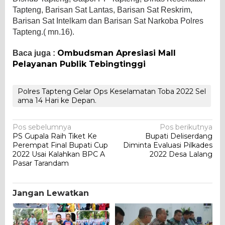
Tapteng, Barisan Sat Lantas, Barisan Sat Reskrim,
Barisan Sat Intelkam dan Barisan Sat Narkoba Polres
Tapteng.( mn.16).
Ombudsman Apresiasi Mall
Baca juga :
Pelayanan Publik Tebingtinggi
Polres Tapteng Gelar Ops Keselamatan Toba 2022 Sel
ama 14 Hari ke Depan.
Navigasi
Pos sebelumnya
Pos berikutnya
PS Gupala Raih Tiket Ke
Bupati Deliserdang
pos
Perempat Final Bupati Cup
Diminta Evaluasi Pilkades
2022 Usai Kalahkan BPC A
2022 Desa Lalang
Pasar Tarandam
Jangan Lewatkan