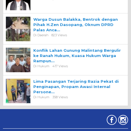
Warga Dusun Balakka, Bentrok dengan
Pihak H.Zen Dasopang, Oknum DPRD
Palas Anca…
Di Daerah
823 Views
Konflik Lahan Gunung Malintang Bergulir
ke Ranah Hukum, Kuasa Hukum Warga
Rampun…
Di Hukum
417 Views
Lima Pasangan Terjaring Razia Pekat di
Penginapan, Propam Awasi Internal
Persone…
Di Hukum
358 Views