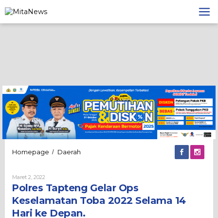
Lewati
ke
konten
Polres
Homepage
Daerah
/
Tapteng
Gelar
Oleh
Maret 2, 2022
Ops
Admin
Polres Tapteng Gelar Ops
Keselamatan
Toba
Keselamatan Toba 2022 Selama 14
2022
Hari ke Depan.
Selama