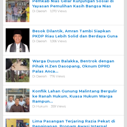
Pemkab Nias Gelar Kunjungan Sosial di
Yayasan Pemulihan Kasih Bangsa Nias
Di Daerah
1,070 Views
Besok Dilantik, Amran Tambi Siapkan
PKDP Riau Lebih Solid dan Berdaya Guna
Di Daerah
1,006 Views
Warga Dusun Balakka, Bentrok dengan
Pihak H.Zen Dasopang, Oknum DPRD
Palas Anca…
Di Daerah
776 Views
Konflik Lahan Gunung Malintang Bergulir
ke Ranah Hukum, Kuasa Hukum Warga
Rampun…
Di Hukum
359 Views
Lima Pasangan Terjaring Razia Pekat di
Penginapan, Propam Awasi Internal