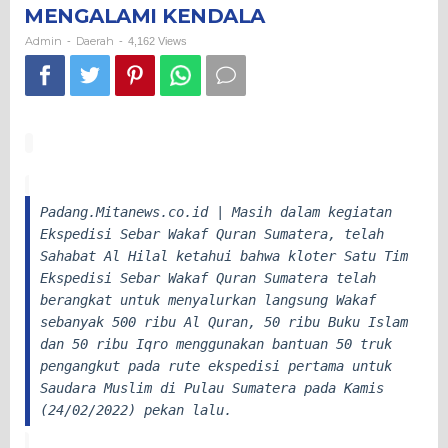
EKSPEDISI
MENGALAMI KENDALA
SEBAR
Admin
Daerah
-
-
4,162 Views
WAKAF
QURAN
SUMATERA
MENGALAMI
KENDALA
Padang.Mitanews.co.id | Masih dalam kegiatan
Ekspedisi Sebar Wakaf Quran Sumatera, telah
Sahabat Al Hilal ketahui bahwa kloter Satu Tim
Ekspedisi Sebar Wakaf Quran Sumatera telah
berangkat untuk menyalurkan langsung Wakaf
sebanyak 500 ribu Al Quran, 50 ribu Buku Islam
dan 50 ribu Iqro menggunakan bantuan 50 truk
pengangkut pada rute ekspedisi pertama untuk
Saudara Muslim di Pulau Sumatera pada Kamis
(24/02/2022) pekan lalu.