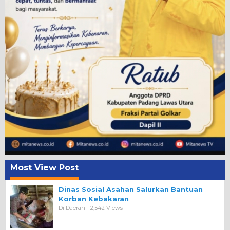
Most View Post
Dinas Sosial Asahan Salurkan Bantuan
Korban Kebakaran
Di Daerah
2,542 Views