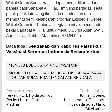
Wakaf Quran Sumatera ini, dapat menjadikan ladang
pahala bagi Sahabat Al Hilal, Tim yang bertugas, serta
pihak-pihak lain yang ikut serta mendoakan dan
membantu demi kelancaran program Ekspedisi Sebar
Wakaf Quran ini. Tentunya, kegiatan ini akan menjadi
bekal Sahabat Al Hilal untuk menuju Surga Allah SWT.
Aamiin Yaa Rabbal Alaamiin.(rel / MN.02 )
Sekdakab dan Kapolres Palas Ikuti
Baca juga :
Vaksinasi Serentak Indonesia Secara Virtual
MENUJU LUBUK SIKAPING PASAMAN
MOBIL KLOTER DUA TIM EKSPEDISI SEBAR WAKA
F QURAN SUMATERA MENGALAMI KENDALA
Navigasi
Pos sebelumnya
Pos berikutnya
Terkait PETI, Polda Sumut
10 Hari Operasi
pos
Periksa Ketua Ormas
Keselamatan, Dirlantas :
Madina
Tidak ada Surat tilang
Dikeluarkan