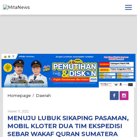
Lewati
ke
konten
MENUJU
Homepage
Daerah
/
LUBUK
SIKAPING
Oleh
Maret 11, 2022
PASAMAN,
Admin
MENUJU LUBUK SIKAPING PASAMAN,
MOBIL
KLOTER
MOBIL KLOTER DUA TIM EKSPEDISI
DUA
SEBAR WAKAF QURAN SUMATERA
TIM