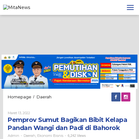
Lewati
ke
konten
Pemprov
Homepage
Daerah
/
Sumut
Bagikan
Oleh
Maret 13, 2022
Bibit
Admin
Pemprov Sumut Bagikan Bibit Kelapa
Kelapa
Pandan
Pandan Wangi dan Padi di Bahorok
Wangi
dan
Admin
Daerah
Ekonomi Bisnis
-
,
-
6,242 Views