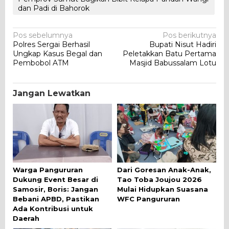
dan Padi di Bahorok
Navigasi
Pos sebelumnya
Pos berikutnya
Polres Sergai Berhasil
Bupati Nisut Hadiri
pos
Ungkap Kasus Begal dan
Peletakkan Batu Pertama
Pembobol ATM
Masjid Babussalam Lotu
Jangan Lewatkan
Warga Pangururan
Dari Goresan Anak-Anak,
Dukung Event Besar di
Tao Toba Joujou 2026
Samosir, Boris: Jangan
Mulai Hidupkan Suasana
Bebani APBD, Pastikan
WFC Pangururan
Ada Kontribusi untuk
Daerah