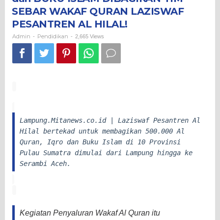
TIM
SEBAR WAKAF QURAN LAZISWAF
SEBAR
WAKAF
PESANTREN AL HILAL!
QURAN
Admin
Pendidikan
-
-
2,665 Views
LAZISWAF
PESANTREN
AL
HILAL!
Lampung.Mitanews.co.id | Laziswaf Pesantren Al
Hilal bertekad untuk membagikan 500.000 Al
Quran, Iqro dan Buku Islam di 10 Provinsi
Pulau Sumatra dimulai dari Lampung hingga ke
Serambi Aceh.
Kegiatan Penyaluran Wakaf Al Quran itu