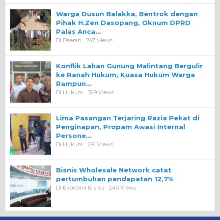
Warga Dusun Balakka, Bentrok dengan
Pihak H.Zen Dasopang, Oknum DPRD
Palas Anca…
Di Daerah
747 Views
Konflik Lahan Gunung Malintang Bergulir
ke Ranah Hukum, Kuasa Hukum Warga
Rampun…
Di Hukum
329 Views
Lima Pasangan Terjaring Razia Pekat di
Penginapan, Propam Awasi Internal
Persone…
Di Hukum
291 Views
Bisnis Wholesale Network catat
pertumbuhan pendapatan 12,7%
Di Ekonomi Bisnis
240 Views