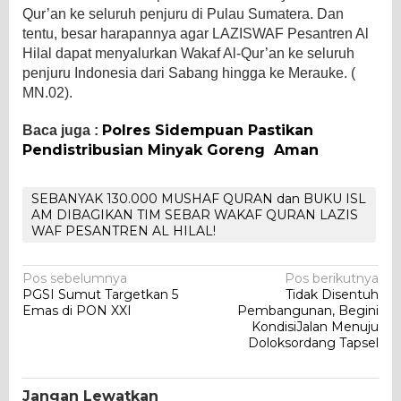
Qur’an ke seluruh penjuru di Pulau Sumatera. Dan
tentu, besar harapannya agar LAZISWAF Pesantren Al
Hilal dapat menyalurkan Wakaf Al-Qur’an ke seluruh
penjuru Indonesia dari Sabang hingga ke Merauke. (
MN.02).
Polres Sidempuan Pastikan
Baca juga :
Pendistribusian Minyak Goreng Aman
SEBANYAK 130.000 MUSHAF QURAN dan BUKU ISL
AM DIBAGIKAN TIM SEBAR WAKAF QURAN LAZIS
WAF PESANTREN AL HILAL!
Navigasi
Pos sebelumnya
Pos berikutnya
PGSI Sumut Targetkan 5
Tidak Disentuh
pos
Emas di PON XXI
Pembangunan, Begini
KondisiJalan Menuju
Doloksordang Tapsel
Jangan Lewatkan