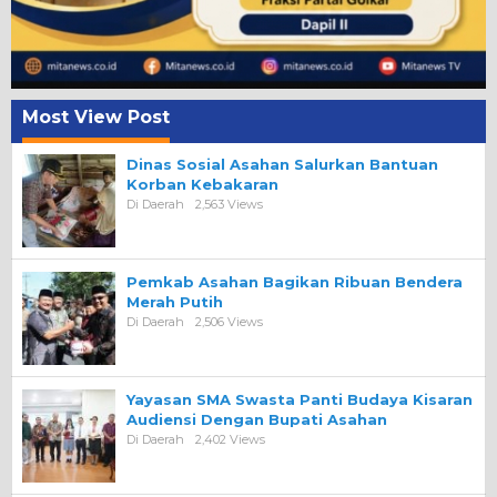
Most View Post
Dinas Sosial Asahan Salurkan Bantuan
Korban Kebakaran
Di Daerah
2,563 Views
Pemkab Asahan Bagikan Ribuan Bendera
Merah Putih
Di Daerah
2,506 Views
Yayasan SMA Swasta Panti Budaya Kisaran
Audiensi Dengan Bupati Asahan
Di Daerah
2,402 Views