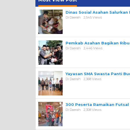
Dinas Sosial Asahan Salurka
Di Daerah
2,545 Views
Pemkab Asahan Bagikan Ribua
Di Daerah
2,446 Views
Yayasan SMA Swasta Panti Bu
Di Daerah
2,368 Views
300 Peserta Ramaikan Futsal
Di Daerah
2,308 Views