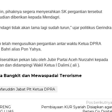
din, pihaknya segera menyerahkan SK pergantian tersebut
dian diberikan kepada Mendagri.
agri tidak akan lama lagi sudah turun,” ujar politikus Gerindra
eh telah mengusulkan pergantian antar waktu Ketua DPRA
 Bahri alias Pon Yahya.
diserahkan pekan lalu oleh Jubir Partai Aceh Nurzahri kepada
 dan didampingi Wakil Ketua I Dalimi.( ali ).
a Bangkit dan Mewaspadai Terorisme
afaruddin Jabat Plt Ketua DPRA
Pos berikutny
ORENG
Pembiayaan KUR Syariah Disiapkan aga
G LUAS
Petani Go Digita