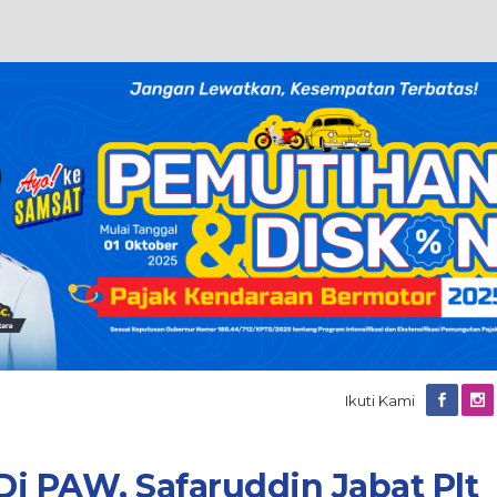
Ikuti Kami
i PAW, Safaruddin Jabat Plt