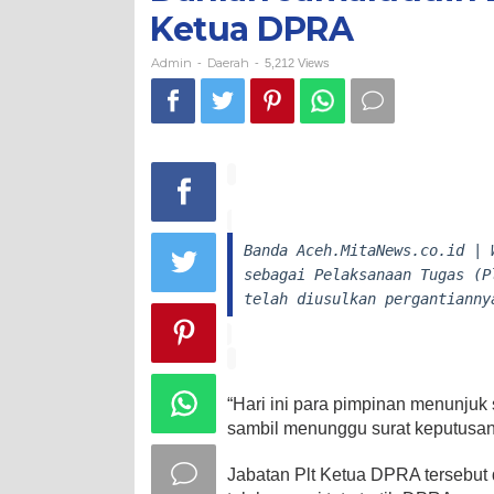
Jabat
Ketua DPRA
Plt
Ketua
DPRA
Admin
Daerah
-
-
5,212 Views
Banda Aceh.MitaNews.co.id | 
sebagai Pelaksanaan Tugas (P
telah diusulkan pergantianny
“Hari ini para pimpinan menunju
sambil menunggu surat keputusan 
Jabatan Plt Ketua DPRA tersebut