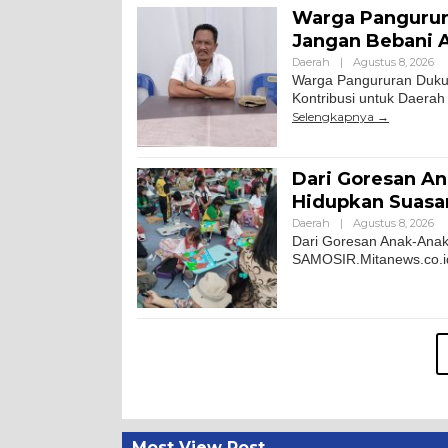
Warga Pangurura
Jangan Bebani A
Daerah
|
Agustus 8, 2026
Warga Pangururan Dukun
Kontribusi untuk Daerah
Selengkapnya
Dari Goresan An
Hidupkan Suasa
Daerah
|
Agustus 8, 2026
Dari Goresan Anak-Ana
SAMOSIR.Mitanews.co.id 
Most View Post