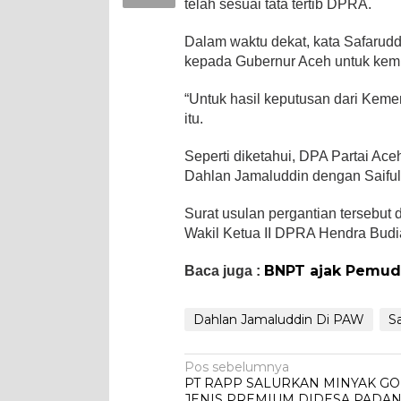
telah sesuai tata tertib DPRA.
Dalam waktu dekat, kata Safarud
kepada Gubernur Aceh untuk kemu
“Untuk hasil keputusan dari Kemend
itu.
Seperti diketahui, DPA Partai Ac
Dahlan Jamaluddin dengan Saiful
Surat usulan pergantian tersebut 
Wakil Ketua II DPRA Hendra Budian
BNPT ajak Pemud
Baca juga :
Dahlan Jamaluddin Di PAW
S
Navigasi
Pos sebelumnya
PT RAPP SALURKAN MINYAK G
pos
JENIS PREMIUM DIDESA PADAN