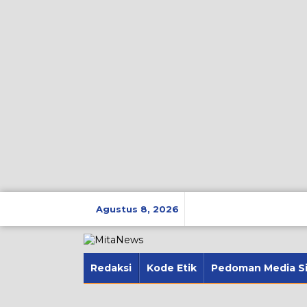
Lewati
ke
Agustus 8, 2026
konten
Redaksi
Kode Etik
Pedoman Media S