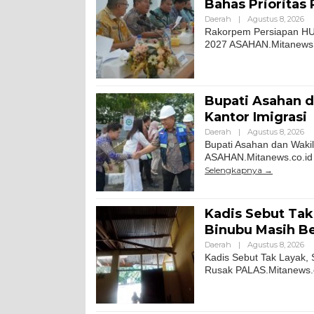
Bahas Prioritas
Daerah
|
Agustus 8, 2026
Rakorpem Persiapan HUT
2027 ASAHAN.Mitanews.co
Bupati Asahan d
Kantor Imigrasi
Daerah
|
Agustus 8, 2026
Bupati Asahan dan Wakil
ASAHAN.Mitanews.co.id ||
Selengkapnya
Kadis Sebut Tak
Binubu Masih Be
Daerah
|
Agustus 8, 2026
Kadis Sebut Tak Layak, 
Rusak PALAS.Mitanews.co