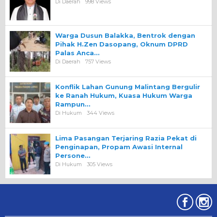
Di Daerah
998 Views
Warga Dusun Balakka, Bentrok dengan
Pihak H.Zen Dasopang, Oknum DPRD
Palas Anca…
Di Daerah
757 Views
Konflik Lahan Gunung Malintang Bergulir
ke Ranah Hukum, Kuasa Hukum Warga
Rampun…
Di Hukum
344 Views
Lima Pasangan Terjaring Razia Pekat di
Penginapan, Propam Awasi Internal
Persone…
Di Hukum
305 Views