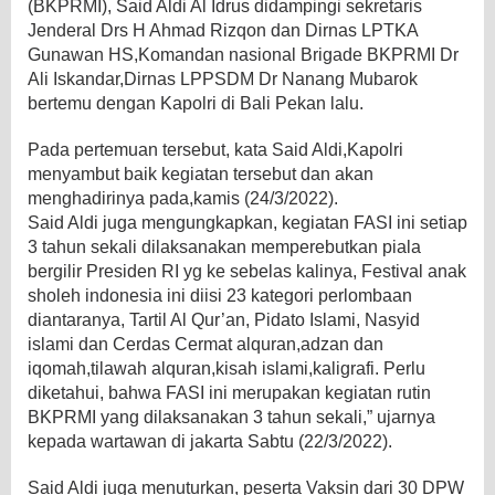
(BKPRMI), Said Aldi Al Idrus didampingi sekretaris
Jenderal Drs H Ahmad Rizqon dan Dirnas LPTKA
Gunawan HS,Komandan nasional Brigade BKPRMI Dr
Ali Iskandar,Dirnas LPPSDM Dr Nanang Mubarok
bertemu dengan Kapolri di Bali Pekan lalu.
Pada pertemuan tersebut, kata Said Aldi,Kapolri
menyambut baik kegiatan tersebut dan akan
menghadirinya pada,kamis (24/3/2022).
Said Aldi juga mengungkapkan, kegiatan FASI ini setiap
3 tahun sekali dilaksanakan memperebutkan piala
bergilir Presiden RI yg ke sebelas kalinya, Festival anak
sholeh indonesia ini diisi 23 kategori perlombaan
diantaranya, Tartil Al Qur’an, Pidato Islami, Nasyid
islami dan Cerdas Cermat alquran,adzan dan
iqomah,tilawah alquran,kisah islami,kaligrafi. Perlu
diketahui, bahwa FASI ini merupakan kegiatan rutin
BKPRMI yang dilaksanakan 3 tahun sekali,” ujarnya
kepada wartawan di jakarta Sabtu (22/3/2022).
Said Aldi juga menuturkan, peserta Vaksin dari 30 DPW