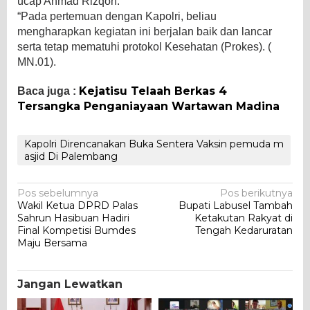
ucap Ahmad Rizqon.
“Pada pertemuan dengan Kapolri, beliau
mengharapkan kegiatan ini berjalan baik dan lancar
serta tetap mematuhi protokol Kesehatan (Prokes). (
MN.01).
Kejatisu Telaah Berkas 4
Baca juga :
Tersangka Penganiayaan Wartawan Madina
Kapolri Direncanakan Buka Sentera Vaksin pemuda m
asjid Di Palembang
Navigasi
Pos sebelumnya
Pos berikutnya
Wakil Ketua DPRD Palas
Bupati Labusel Tambah
pos
Sahrun Hasibuan Hadiri
Ketakutan Rakyat di
Final Kompetisi Bumdes
Tengah Kedaruratan
Maju Bersama
Jangan Lewatkan