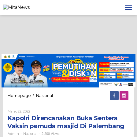
Lewati
ke
konten
Kapolri
Homepage
Nasional
/
Direncanakan
Buka
Oleh
Maret 22, 2022
Sentera
Admin
Kapolri Direncanakan Buka Sentera
Vaksin
pemuda
Vaksin pemuda masjid Di Palembang
masjid
Di
Admin
Nasional
-
-
2,200 Views