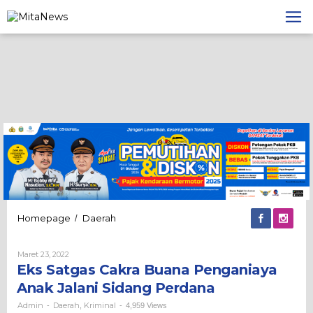
Lewati
ke
konten
Eks
Homepage
Daerah
/
Satgas
Cakra
Oleh
Maret 23, 2022
Buana
Admin
Eks Satgas Cakra Buana Penganiaya
Penganiaya
Anak
Anak Jalani Sidang Perdana
Jalani
Sidang
Admin
Daerah
Kriminal
-
,
-
4,959 Views