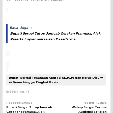
Baca Juga :
Bupati Sergai Tutup Jamcab Gerakan Pramuka, Ajak
Peserta Implementasikan Dasadarma
Bupati Sergai Tekankan Akurasi SE2026 dan Harus Disurv
ei Benar hingga Tingkat Basis
Writer: mn.44
Navigasi
Pos sebelumnya
Pos berikutnya
Bupati Sergai Tutup Jamcab
Wabup Sergai Terima
pos
Gerakan Pramuka, Ajak
Audiensi Sekolah