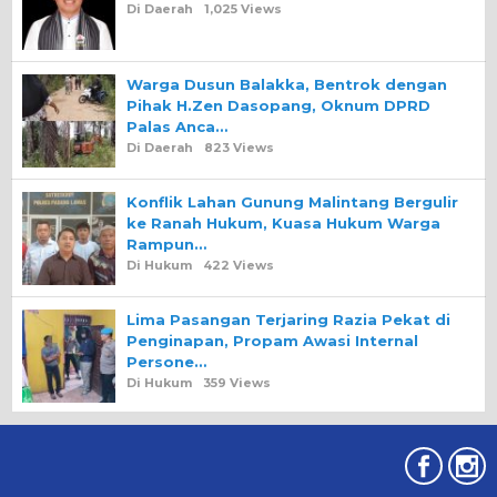
Di Daerah
1,025 Views
Warga Dusun Balakka, Bentrok dengan
Pihak H.Zen Dasopang, Oknum DPRD
Palas Anca…
Di Daerah
823 Views
Konflik Lahan Gunung Malintang Bergulir
ke Ranah Hukum, Kuasa Hukum Warga
Rampun…
Di Hukum
422 Views
Lima Pasangan Terjaring Razia Pekat di
Penginapan, Propam Awasi Internal
Persone…
Di Hukum
359 Views