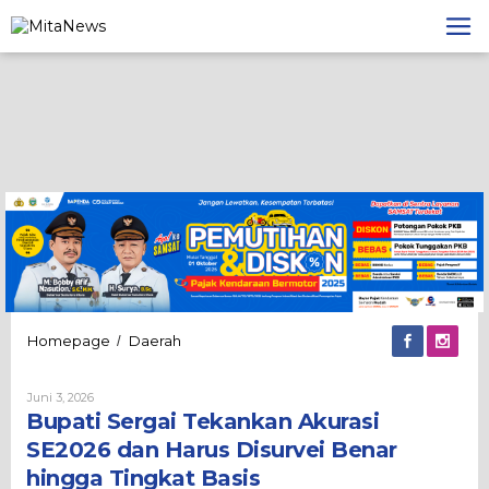
Lewati
ke
konten
Bupati
Homepage
Daerah
/
Sergai
Tekankan
Oleh
Juni 3, 2026
Akurasi
Admin
Bupati Sergai Tekankan Akurasi
SE2026
dan
SE2026 dan Harus Disurvei Benar
Harus
hingga Tingkat Basis
Disurvei