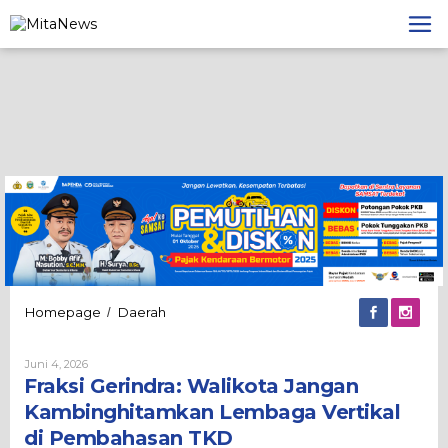
Lewati
ke
konten
Fraksi
Homepage
Daerah
/
Gerindra:
Walikota
Oleh
Juni 4, 2026
Jangan
Admin
Fraksi Gerindra: Walikota Jangan
Kambinghitamkan
Lembaga
Kambinghitamkan Lembaga Vertikal
Vertikal
di Pembahasan TKD
di