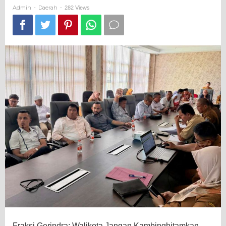
Pembahasan
Admin
Daerah
-
-
282 Views
TKD
Fraksi Gerindra: Walikota Jangan Kambinghitamkan