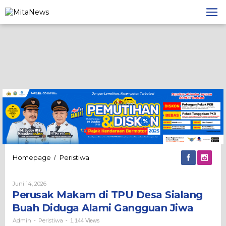
Lewati
ke
konten
Perusak
Homepage
Peristiwa
/
Makam
di
Oleh
Juni 14, 2026
TPU
Admin
Perusak Makam di TPU Desa Sialang
Desa
Sialang
Buah Diduga Alami Gangguan Jiwa
Buah
Diduga
Admin
Peristiwa
-
-
1,144 Views