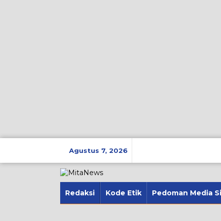
Lewati
ke
Agustus 7, 2026
konten
Redaksi
Kode Etik
Pedoman Media S