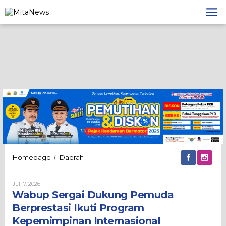
Lewati
ke
konten
Wabup
Homepage
Daerah
/
Sergai
Dukung
Oleh
Juli 7, 2026
Pemuda
Admin
Wabup Sergai Dukung Pemuda
Berprestasi
Ikuti
Berprestasi Ikuti Program
Program
Kepemimpinan Internasional
Kepemimpinan