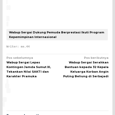
Wabup Sergai Dukung Pemuda Berprestasi Ikuti Program
Kepemimpinan Internasional
Writer: mn.44
Navigasi
Pos sebelumnya
Pos berikutnya
Wabup Sergai Lepas
Wabup Sergai Serahkan
pos
Kontingen Jamda Sumut XI,
Bantuan kepada 32 Kepala
Tekankan Nilai SAKTI dan
Keluarga Korban Angin
Karakter Pramuka
Puting Beliung di Serbajadi