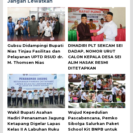
Jangan Lewatkan
Gubsu Didampingi Bupati
DIHADIRI PLT SEKCAM SEI
Nias Tinjau Fasilitas dan
DADAP, NOMOR URUT
Pelayanan UPTD RSUD dr.
CALON KEPALA DESA SEI
M. Thomsen Nias
ALIM HASAK RESMI
DITETAPKAN
Wakil Bupati Asahan
Wujud Kepedulian
Hadiri Penanaman Jagung
Pascabencana, Pemko
Ketapang Digelar Lapas
Sibolga Salurkan Paket
Kelas II A Labuhan Ruku
School Kit BNPB untuk