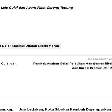
ele Gulai dan Ayam Fillet Goreng Tepung
 Dolok Masihul Dilalap Sijago Merah
Pos berikutny
 Gulai dan
Pemkab Asahan Gelar Pelatihan Manajemen Rite
dan Kurasi Produk UMK
Tangkap
Usai Ledakan, Kota Sibolga Kembali Digemparkan