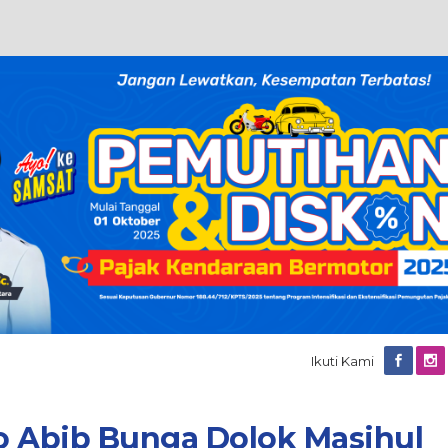
Ikuti Kami
o Abib Bunga Dolok Masihul