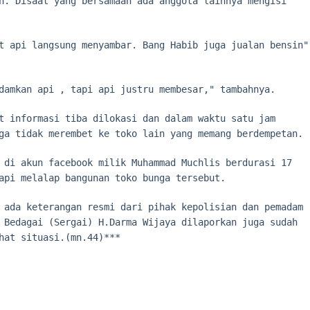
n. Disaat yang bersamaan ada anggota lainnya mengisi
t api langsung menyambar. Bang Habib juga jualan bensin"
damkan api , tapi api justru membesar," tambahnya.
t informasi tiba dilokasi dan dalam waktu satu jam
ga tidak merembet ke toko lain yang memang berdempetan.
 di akun facebook milik Muhammad Muchlis berdurasi 17
api melalap bangunan toko bunga tersebut.
 ada keterangan resmi dari pihak kepolisian dan pemadam
 Bedagai (Sergai) H.Darma Wijaya dilaporkan juga sudah
hat situasi.(mn.44)***