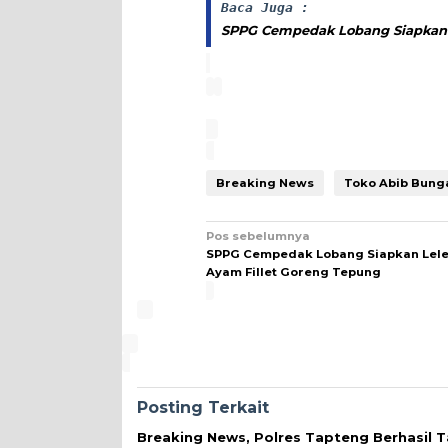
Baca Juga :
SPPG Cempedak Lobang Siapkan L
Breaking News
Toko Abib Bunga
Navigasi
Pos sebelumnya
SPPG Cempedak Lobang Siapkan Lele
pos
Ayam Fillet Goreng Tepung
Posting Terkait
Breaking News, Polres Tapteng Berhasil 