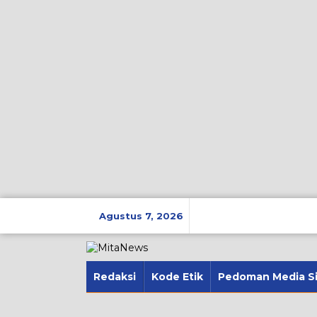
Lewati
ke
Agustus 7, 2026
konten
Redaksi
Kode Etik
Pedoman Media S