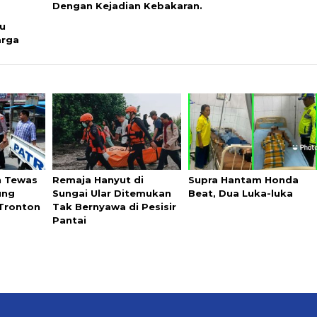
Dengan Kejadian Kebakaran.
tu
arga
n Tewas
Remaja Hanyut di
Supra Hantam Honda
ung
Sungai Ular Ditemukan
Beat, Dua Luka-luka
 Tronton
Tak Bernyawa di Pesisir
Pantai