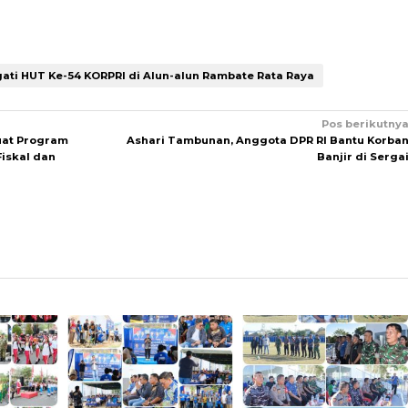
gati HUT Ke-54 KORPRI di Alun-alun Rambate Rata Raya
Pos berikutny
uat Program
Ashari Tambunan, Anggota DPR RI Bantu Korba
Fiskal dan
Banjir di Serga