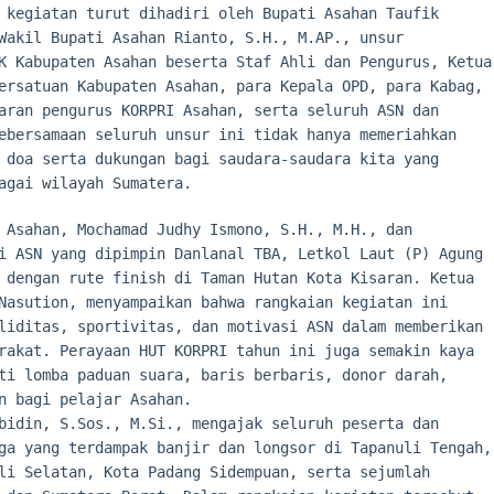
 kegiatan turut dihadiri oleh Bupati Asahan Taufik
Wakil Bupati Asahan Rianto, S.H., M.AP., unsur
K Kabupaten Asahan beserta Staf Ahli dan Pengurus, Ketua
ersatuan Kabupaten Asahan, para Kepala OPD, para Kabag,
aran pengurus KORPRI Asahan, serta seluruh ASN dan
ebersamaan seluruh unsur ini tidak hanya memeriahkan
 doa serta dukungan bagi saudara-saudara kita yang
agai wilayah Sumatera.
 Asahan, Mochamad Judhy Ismono, S.H., M.H., dan
i ASN yang dipimpin Danlanal TBA, Letkol Laut (P) Agung
 dengan rute finish di Taman Hutan Kota Kisaran. Ketua
Nasution, menyampaikan bahwa rangkaian kegiatan ini
liditas, sportivitas, dan motivasi ASN dalam memberikan
rakat. Perayaan HUT KORPRI tahun ini juga semakin kaya
ti lomba paduan suara, baris berbaris, donor darah,
n bagi pelajar Asahan.
bidin, S.Sos., M.Si., mengajak seluruh peserta dan
ga yang terdampak banjir dan longsor di Tapanuli Tengah,
li Selatan, Kota Padang Sidempuan, serta sejumlah