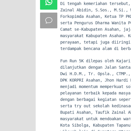
Di tengah kemeriahan tersebut,
Zainal Abidin, S.Sos., M.Si., 
Forkopimda Asahan, Ketua TP PK
serta Pengurus Dharma Wanita P
Camat se-Kabupaten Asahan, jaj
masyarakat Kabupaten Asahan. K
perayaan, tetapi juga diiringi
terdampak bencana alam di berb
Fun Run 5K dilepas oleh Kajari
dilanjutkan dengan Jalan Santa
Dwi H.D.M., Tr. Opsla., CTMP.,
DPK KORPRI Asahan, Jhon Hardi 
menjadi momentum memperkuat so
pelayanan terbaik kepada masya
dengan berbagai kegiatan seper
serta try out sekolah kedinasa
Bupati Asahan, Taufik Zainal A
masyarakat untuk mendoakan war
Kota Sibolga, Kabupaten Tapanu