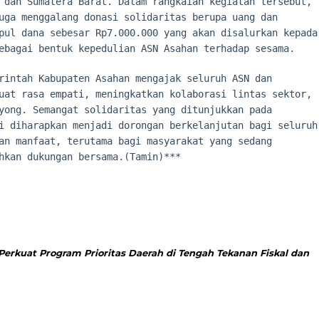
 dan Sumatera Barat. Dalam rangkaian kegiatan tersebut,
uga menggalang donasi solidaritas berupa uang dan
pul dana sebesar Rp7.000.000 yang akan disalurkan kepada
ebagai bentuk kepedulian ASN Asahan terhadap sesama.
rintah Kabupaten Asahan mengajak seluruh ASN dan
uat rasa empati, meningkatkan kolaborasi lintas sektor,
yong. Semangat solidaritas yang ditunjukkan pada
i diharapkan menjadi dorongan berkelanjutan bagi seluruh
an manfaat, terutama bagi masyarakat yang sedang
hkan dukungan bersama.(Tamin)***
erkuat Program Prioritas Daerah di Tengah Tekanan Fiskal dan