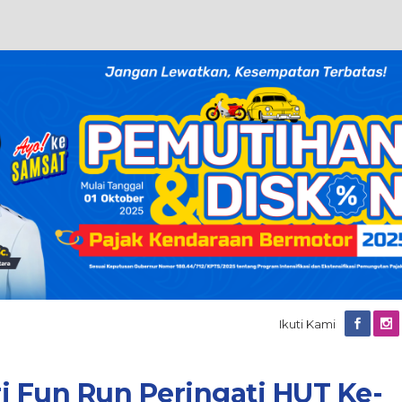
Ikuti Kami
i Fun Run Peringati HUT Ke-