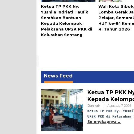
Ketua TP PKK Ny.
Wali Kota Sibol
Yusnila Indriati Taufik
Lomba Gerak Ja
Serahkan Bantuan
Pelajar, Semara
Kepada Kelompok
HUT ke-81 Kem
Pelaksana UP2K PKK di
RI Tahun 2026
Kelurahan Sentang
News Feed
Ketua TP PKK Ny
Kepada Kelompo
Daerah
|
Agustus 7, 2026
Ketua TP PKK Ny. Yusni
UP2K PKK di Kelurahan 
Selengkapnya