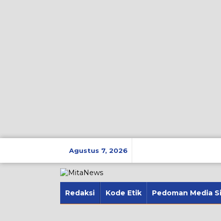
Lewati
ke
Agustus 7, 2026
konten
Redaksi
Kode Etik
Pedoman Media S