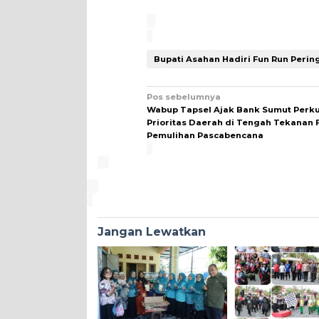
Bupati Asahan Hadiri Fun Run Perin
Navigasi
Pos sebelumnya
Wabup Tapsel Ajak Bank Sumut Perk
pos
Prioritas Daerah di Tengah Tekanan 
Pemulihan Pascabencana
Jangan Lewatkan