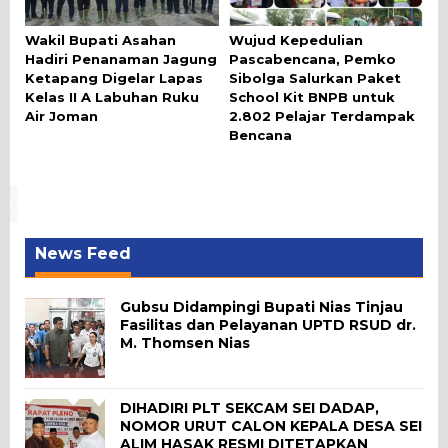
Wakil Bupati Asahan
Wujud Kepedulian
Hadiri Penanaman Jagung
Pascabencana, Pemko
Ketapang Digelar Lapas
Sibolga Salurkan Paket
Kelas II A Labuhan Ruku
School Kit BNPB untuk
Air Joman
2.802 Pelajar Terdampak
Bencana
News Feed
Gubsu Didampingi Bupati Nias Tinjau
Fasilitas dan Pelayanan UPTD RSUD dr.
M. Thomsen Nias
DIHADIRI PLT SEKCAM SEI DADAP,
NOMOR URUT CALON KEPALA DESA SEI
ALIM HASAK RESMI DITETAPKAN