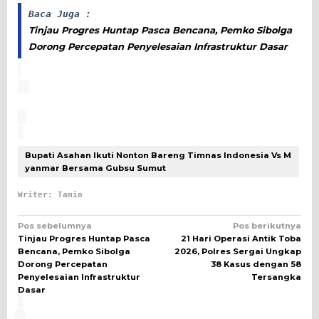
Baca Juga :
Tinjau Progres Huntap Pasca Bencana, Pemko Sibolga
Dorong Percepatan Penyelesaian Infrastruktur Dasar
Bupati Asahan Ikuti Nonton Bareng Timnas Indonesia Vs M
yanmar Bersama Gubsu Sumut
Writer: Tamin
Navigasi
Pos sebelumnya
Pos berikutnya
Tinjau Progres Huntap Pasca
21 Hari Operasi Antik Toba
pos
Bencana, Pemko Sibolga
2026, Polres Sergai Ungkap
Dorong Percepatan
38 Kasus dengan 58
Penyelesaian Infrastruktur
Tersangka
Dasar