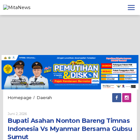
Lewati
ke
konten
Bupati
Homepage
Daerah
/
Asahan
Nonton
Oleh
Juni 2, 2026
Bareng
Admin
Bupati Asahan Nonton Bareng Timnas
Timnas
Indonesia
Indonesia Vs Myanmar Bersama Gubsu
Vs
Sumut
Myanmar