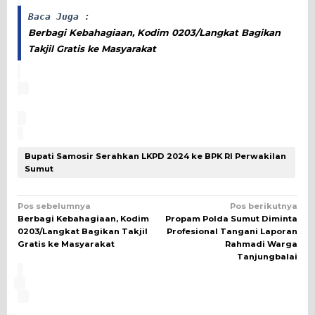
Baca Juga :
Berbagi Kebahagiaan, Kodim 0203/Langkat Bagikan
Takjil Gratis ke Masyarakat
Bupati Samosir Serahkan LKPD 2024 ke BPK RI Perwakilan
Sumut
Navigasi
Pos sebelumnya
Pos berikutnya
Berbagi Kebahagiaan, Kodim
Propam Polda Sumut Diminta
pos
0203/Langkat Bagikan Takjil
Profesional Tangani Laporan
Gratis ke Masyarakat
Rahmadi Warga
Tanjungbalai