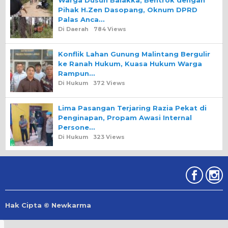
Warga Dusun Balakka, Bentrok dengan
Pihak H.Zen Dasopang, Oknum DPRD
Palas Anca…
Di Daerah
784 Views
Konflik Lahan Gunung Malintang Bergulir
ke Ranah Hukum, Kuasa Hukum Warga
Rampun…
Di Hukum
372 Views
Lima Pasangan Terjaring Razia Pekat di
Penginapan, Propam Awasi Internal
Persone…
Di Hukum
323 Views
Hak Cipta © Newkarma