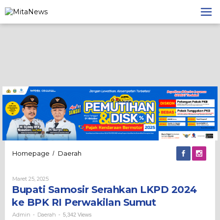
Lewati
ke
konten
Bupati
Homepage
Daerah
/
Samosir
Serahkan
Oleh
Maret 25, 2025
LKPD
Admin
Bupati Samosir Serahkan LKPD 2024
2024
ke
ke BPK RI Perwakilan Sumut
BPK
RI
Admin
Daerah
-
-
5,342 Views