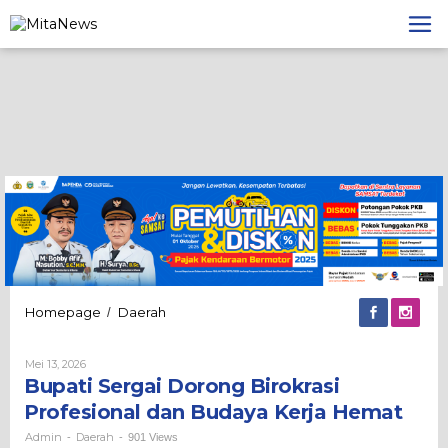
Lewati
ke
konten
Bupati
Homepage
Daerah
/
Sergai
Dorong
Oleh
Mei 13, 2026
Birokrasi
Admin
Bupati Sergai Dorong Birokrasi
Profesional
dan
Profesional dan Budaya Kerja Hemat
Budaya
Kerja
Admin
Daerah
-
-
901 Views