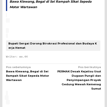
Bawa Klewang, Begal di Sei Rampah Sikat Sepeda
Motor Wartawan
Bupati Sergai Dorong Birokrasi Profesional dan Budaya K
erja Hemat
Writer: mn.44
Navigasi
Pos sebelumnya
Pos berikutnya
Bawa Klewang, Begal di Sei
PERMAK Desak Kejatisu Usut
pos
Rampah Sikat Sepeda Motor
Dugaan Pungli dan
Wartawan
Penyimpangan Proyek
Gedung Mewah Kemenag
Sumut