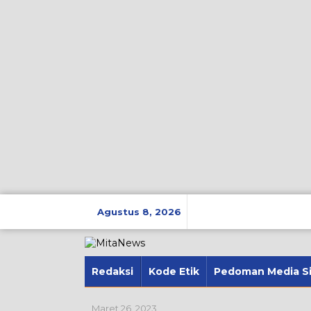
Lewati
ke
Agustus 8, 2026
konten
Redaksi
Kode Etik
Pedoman Media S
Maret 26, 2023