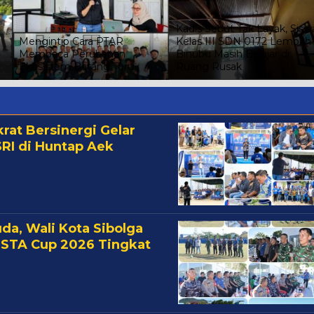
Kadis Sebut Tak Layak, Sisw
Mengintip Cara PTAR
Kelas III SDN 0172 Lembah
Membaca Perubahan
Binubu Masih Belajar di
Ekosistem Batang Toru
Ruang Rusak
at Bersinergi Gelar
SRI di Huntap Aek
a, Wali Kota Sibolga
STA Cup 2026 Tingkat