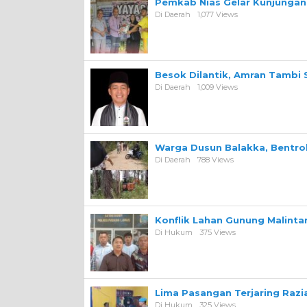
Pemkab Nias Gelar Kunjungan 
Di Daerah
1,077 Views
Besok Dilantik, Amran Tambi 
Di Daerah
1,009 Views
Warga Dusun Balakka, Bentr
Di Daerah
788 Views
Konflik Lahan Gunung Malint
Di Hukum
375 Views
Lima Pasangan Terjaring Razi
Di Hukum
325 Views