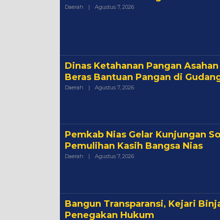
Oleh
Daerah
|
Agustus 7, 2026
Admin
Dinas Ketahanan Pangan Asahan 
Beras Bantuan Pangan di Gudan
Oleh
Daerah
|
Agustus 7, 2026
Admin
Pemkab Nias Gelar Kunjungan Sos
Pemulihan Kasih Bangsa Nias
Oleh
Daerah
|
Agustus 7, 2026
Admin
Bangun Transparansi, Kejari Binj
Penegakan Hukum