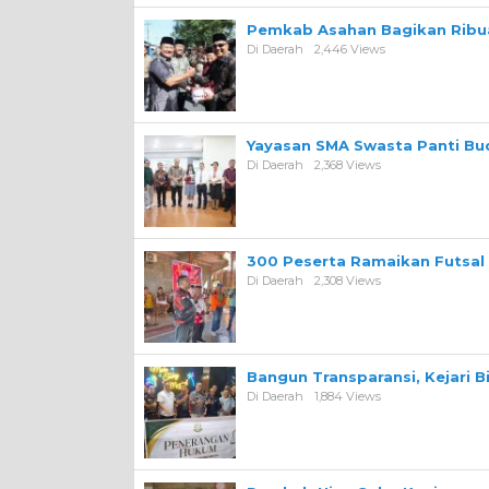
Pemkab Asahan Bagikan Ribua
Di Daerah
2,446 Views
Yayasan SMA Swasta Panti Bu
Di Daerah
2,368 Views
300 Peserta Ramaikan Futsal
Di Daerah
2,308 Views
Bangun Transparansi, Kejari 
Di Daerah
1,884 Views