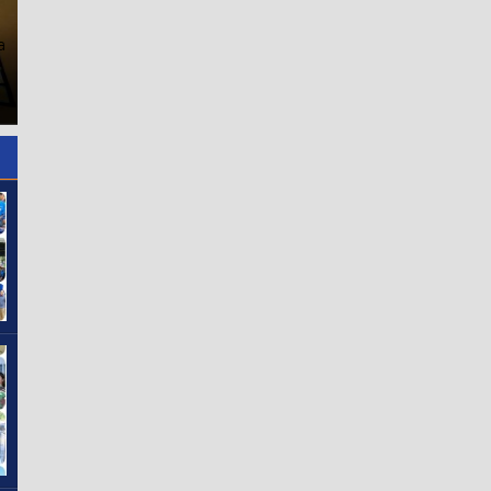
Warga Pangururan Dukung
a
Event Besar di Samosir,
Rakorpem Persiapan HUT R
Boris: Jangan Bebani APBD,
Ke-81 di Pimpin Bupati
Pastikan Ada Kontribusi
Asahan Bahas Prioritas
untuk Daerah
Program Tahun 2027