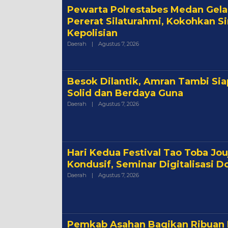
Pewarta Polrestabes Medan Gela
Pererat Silaturahmi, Kokohkan S
Kepolisian
Oleh
Daerah
|
Agustus 7, 2026
Admin
Besok Dilantik, Amran Tambi Si
Solid dan Berdaya Guna
Oleh
Daerah
|
Agustus 7, 2026
Admin
Hari Kedua Festival Tao Toba Jo
Kondusif, Seminar Digitalisasi 
Oleh
Daerah
|
Agustus 7, 2026
Admin
Pemkab Asahan Bagikan Ribuan 