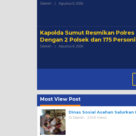
Oleh
Daerah
|
Agustus 6, 2026
Admin
Kapolda Sumut Resmikan Polres
Dengan 2 Polsek dan 175 Personi
Oleh
Daerah
|
Agustus 6, 2026
Admin
Most View Post
Dinas Sosial Asahan Salurka
Di Daerah
2,545 Views