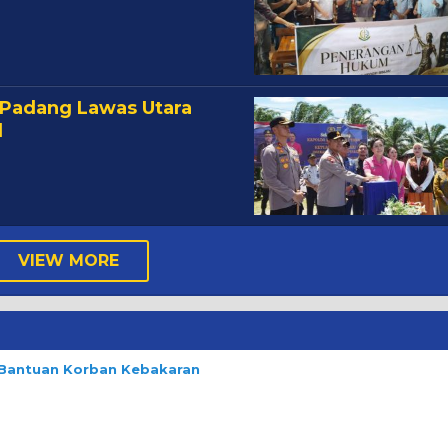
 Padang Lawas Utara
l
VIEW MORE
n Bantuan Korban Kebakaran