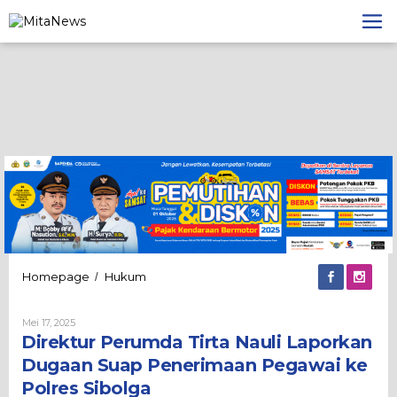
Lewati
ke
konten
Direktur
Homepage
Hukum
/
Perumda
Tirta
Oleh
Mei 17, 2025
Nauli
Admin
Direktur Perumda Tirta Nauli Laporkan
Laporkan
Dugaan
Dugaan Suap Penerimaan Pegawai ke
Suap
Polres Sibolga
Penerimaan