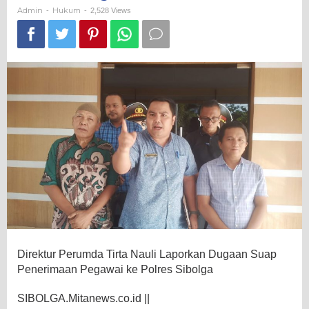
Pegawai
Admin
Hukum
-
-
2,528 Views
ke
Polres
Sibolga
Direktur Perumda Tirta Nauli Laporkan Dugaan Suap
Penerimaan Pegawai ke Polres Sibolga
SIBOLGA.Mitanews.co.id ||