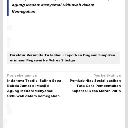
Agung Medan: Menyemai Ukhuwah dalam
Kemegahan
Direktur Perumda Tirta Nauli Laporkan Dugaan Suap Pen
erimaan Pegawai ke Polres Sibolga
Navigasi
Pos sebelumnya
Pos berikutnya
Indahnya Tradisi Saling Sapa
Pemkab Nias Sosialisasikan
pos
Bakda Jumat di Masjid
Tata Cara Pembentukan
Agung Medan: Menyemai
Koperasi Desa Merah Putih
Ukhuwah dalam Kemegahan