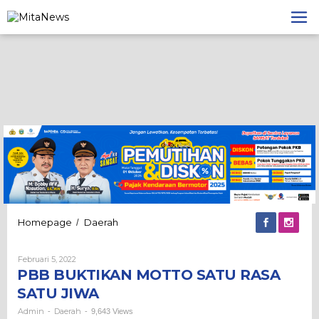
Lewati
ke
konten
PBB
Homepage
Daerah
/
BUKTIKAN
MOTTO
Oleh
Februari 5, 2022
SATU
Admin
PBB BUKTIKAN MOTTO SATU RASA
RASA
SATU
SATU JIWA
JIWA
Admin
Daerah
-
-
9,643 Views