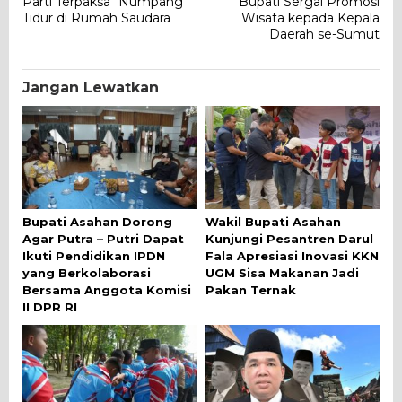
Parti Terpaksa “Numpang”
Bupati Sergai Promosi
pos
Tidur di Rumah Saudara
Wisata kepada Kepala
Daerah se-Sumut
Jangan Lewatkan
Bupati Asahan Dorong
Wakil Bupati Asahan
Agar Putra – Putri Dapat
Kunjungi Pesantren Darul
Ikuti Pendidikan IPDN
Fala Apresiasi Inovasi KKN
yang Berkolaborasi
UGM Sisa Makanan Jadi
Bersama Anggota Komisi
Pakan Ternak
II DPR RI