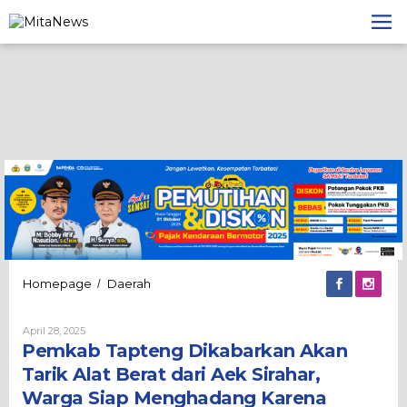
Lewati
ke
konten
Pemkab
Homepage
Daerah
/
Tapteng
Dikabarkan
Oleh
April 28, 2025
Akan
Admin
Pemkab Tapteng Dikabarkan Akan
Tarik
Alat
Tarik Alat Berat dari Aek Sirahar,
Berat
Warga Siap Menghadang Karena
dari