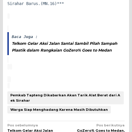
Sirahar Barus.(MN.16)***
Baca Juga :
Telkom Gelar Aksi Jalan Santai Sambil Pilah Sampah
Plastik dalam Rangkaian GoZero% Goes to Medan
Pemkab Tapteng Dikabarkan Akan Tarik Alat Berat dari A
ek Sirahar
Warga Siap Menghadang Karena Masih Dibutuhkan
Navigasi
Pos sebelumnya
Pos berikutnya
Telkom Gelar Aksi Jalan
GoZero% Goes to Medan,