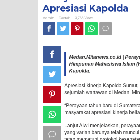
Hasbi
Apresiasi Kapolda
Silalahi
Apresiasi
Kapolda
Admin
Daerah
-
-
3,763 Views
Medan.Mitanews.co.id | Pera
Himpunan Mahasiswa Islam (HM
Kapolda.
Apresiasi kinerja Kapolda Sumut,
sejumlah wartawan di Medan, Ming
“Perayaan tahun baru di Sumatera
masyarakat apresiasi kinerja beliau
Lanjut Alwi menjelaskan, peraya
yang varian barunya telah muncu
tetap mematuhi protokol kesehata