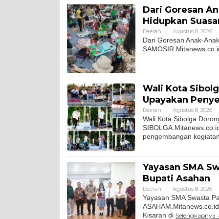
Dari Goresan An
Hidupkan Suasa
Daerah
|
Agustus 8, 2026
Dari Goresan Anak-Ana
SAMOSIR.Mitanews.co.id 
Wali Kota Sibol
Upayakan Penye
Daerah
|
Agustus 8, 2026
Wali Kota Sibolga Doro
SIBOLGA.Mitanews.co.id
pengembangan kegiatan 
Yayasan SMA Sw
Bupati Asahan
Daerah
|
Agustus 8, 2026
Yayasan SMA Swasta Pan
ASAHAM.Mitanews.co.id
Kisaran di
Selengkapnya