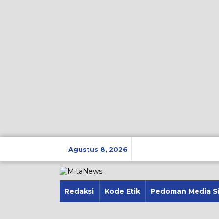
Lewati
ke
Agustus 8, 2026
konten
Redaksi
Kode Etik
Pedoman Media S