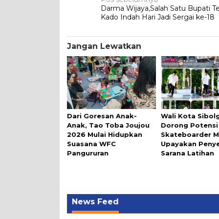
Navigasi
Darma Wijaya,Salah Satu Bupati Te
pos
Kado Indah Hari Jadi Sergai ke-18
Jangan Lewatkan
Dari Goresan Anak-
Wali Kota Sibol
Anak, Tao Toba Joujou
Dorong Potensi
2026 Mulai Hidupkan
Skateboarder M
Suasana WFC
Upayakan Peny
Pangururan
Sarana Latihan
News Feed