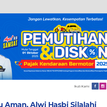
Ikuti Kami
 Aman, Alwi Hasbi Silalahi