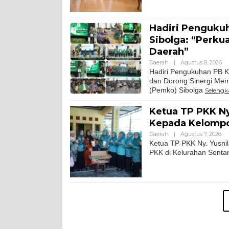
Hadiri Penguku
Sibolga: “Perku
Daerah”
Daerah
|
Agustus 8, 2026
Hadiri Pengukuhan PB K
dan Dorong Sinergi Mem
(Pemko) Sibolga
Seleng
Ketua TP PKK Ny
Kepada Kelompo
Daerah
|
Agustus 7, 2026
Ketua TP PKK Ny. Yusni
PKK di Kelurahan Sent